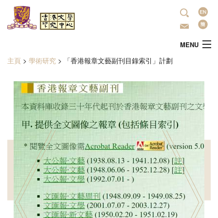
移至主內容
語
言
MENU
主頁
>
學術研究
>
「香港報章文藝副刊目錄索引」計劃
您在這裡
主頁
中心簡介
最新活動
學術研究
文學推廣
出版