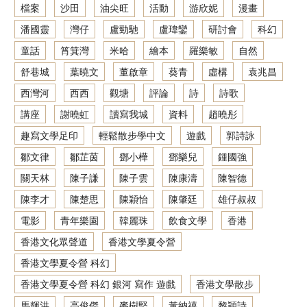
檔案
沙田
油尖旺
活動
游欣妮
漫畫
潘國靈
灣仔
盧勁馳
盧瑋鑾
研討會
科幻
童話
筲箕灣
米哈
繪本
羅樂敏
自然
舒巷城
葉曉文
董啟章
葵青
虛構
袁兆昌
西灣河
西西
觀塘
評論
詩
詩歌
講座
謝曉虹
讀寫我城
資料
趙曉彤
趣寫文學足印
輕鬆散步學中文
遊戲
郭詩詠
鄒文律
鄒芷茵
鄧小樺
鄧樂兒
鍾國強
關天林
陳子謙
陳子雲
陳康濤
陳智德
陳李才
陳楚思
陳穎怡
陳肇廷
雄仔叔叔
電影
青年樂園
韓麗珠
飲食文學
香港
香港文化眾聲道
香港文學夏令營
香港文學夏令營 科幻
香港文學夏令營 科幻 銀河 寫作 遊戲
香港文學散步
馬輝洪
高俊傑
麥樹堅
黃納禧
黎穎詩