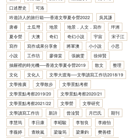
口述歷史
可洛
香港文學資料庫
吟遊詩人的旅行箱──香港文學夏令營2022
吳其謙
相關連結
唐睿
土瓜灣
地景
地景．人文．寫作
坪洲
夏令營
大澳
奇幻
奇幻小說
宇宙
宋子江
寫作
寫作成果分享會
將軍澳
小小說
小思
小說
工作坊
廖偉棠
張婉雯
徐焯賢
抽屜裡的時光機──香港文學夏令營2019
散文
整理
文化
文化人
文學大渡海──文學讀寫工作坊2018/19
文學推廣
文學散步
文學景點考察
文學景點考察2019/20
文學景點考察2020/21
文學景點考察2021/22
文學營
文學研究
文學讀寫工作坊
新詩
曾淦賢
月巴氏
期刊
李慧筠
李日康
李昭駿
李智良
李維怡
李薇婷
查映嵐
梁璇筠
梁秉鈞
樊善標