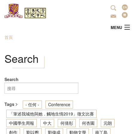
移至主內容
語
言
MENU
首頁
您在這裡
主頁
Search
中心簡介
最新活動
Search
學術研究
Tags
- 任何 -
Conference
文學推廣
「筆述我城他與她．觸地生情2019」徵文比賽
中國學生周報
中大
何倩彤
何杏園
元朗
出版
創作
劉以鬯
劉偉成
動物文學
南丫島