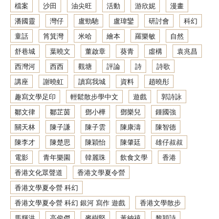
檔案
沙田
油尖旺
活動
游欣妮
漫畫
潘國靈
灣仔
盧勁馳
盧瑋鑾
研討會
科幻
童話
筲箕灣
米哈
繪本
羅樂敏
自然
舒巷城
葉曉文
董啟章
葵青
虛構
袁兆昌
西灣河
西西
觀塘
評論
詩
詩歌
講座
謝曉虹
讀寫我城
資料
趙曉彤
趣寫文學足印
輕鬆散步學中文
遊戲
郭詩詠
鄒文律
鄒芷茵
鄧小樺
鄧樂兒
鍾國強
關天林
陳子謙
陳子雲
陳康濤
陳智德
陳李才
陳楚思
陳穎怡
陳肇廷
雄仔叔叔
電影
青年樂園
韓麗珠
飲食文學
香港
香港文化眾聲道
香港文學夏令營
香港文學夏令營 科幻
香港文學夏令營 科幻 銀河 寫作 遊戲
香港文學散步
馬輝洪
高俊傑
麥樹堅
黃納禧
黎穎詩