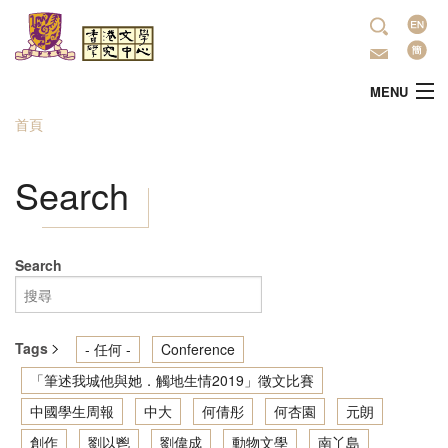
移至主內容
語
言
MENU
首頁
您在這裡
主頁
Search
中心簡介
最新活動
Search
學術研究
Tags
- 任何 -
Conference
文學推廣
「筆述我城他與她．觸地生情2019」徵文比賽
中國學生周報
中大
何倩彤
何杏園
元朗
出版
創作
劉以鬯
劉偉成
動物文學
南丫島