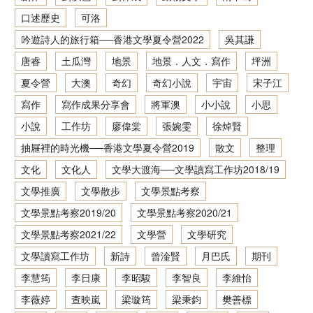
口述歷史
可洛
香港文學資料庫
吟遊詩人的旅行箱──香港文學夏令營2022
吳其謙
相關連結
唐睿
土瓜灣
地景
地景．人文．寫作
坪洲
夏令營
大澳
奇幻
奇幻小說
宇宙
宋子江
寫作
寫作成果分享會
將軍澳
小小說
小思
小說
工作坊
廖偉棠
張婉雯
徐焯賢
抽屜裡的時光機──香港文學夏令營2019
散文
整理
文化
文化人
文學大渡海──文學讀寫工作坊2018/19
文學推廣
文學散步
文學景點考察
文學景點考察2019/20
文學景點考察2020/21
文學景點考察2021/22
文學營
文學研究
文學讀寫工作坊
新詩
曾淦賢
月巴氏
期刊
李慧筠
李日康
李昭駿
李智良
李維怡
李薇婷
查映嵐
梁璇筠
梁秉鈞
樊善標