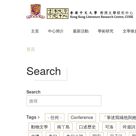
移至主內容
主頁
中心簡介
最新活動
學術研究
文學推
中心使命
「文學
首頁
中心成員
趣寫文
您在這裡
地景．
Search
筆述我
讀寫我
香港文
Search
輕鬆散
Tags
- 任何 -
Conference
「筆述我城他與她
動物文學
南丫島
口述歷史
可洛
吟遊詩