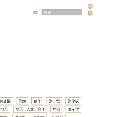
語
言
頒獎典禮
何杏園
元朗
創作
劉以鬯
劉偉成
地景
地景．人文．寫作
坪洲
夏令營