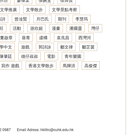
作坊
廖偉棠
張婉雯
徐焯賢
文學推廣
文學散步
文學景點考察
新詩
曾淦賢
月巴氏
期刊
李慧筠
旺
活動
游欣妮
漫畫
潘國靈
灣仔
董啟章
葵青
虛構
袁兆昌
西灣河
學中文
遊戲
郭詩詠
鄒文律
鄒芷茵
陳肇廷
雄仔叔叔
電影
青年樂園
 寫作 遊戲
香港文學散步
馬輝洪
高俊傑
42 0987
Email Adress: hklitrc@cuhk.edu.hk