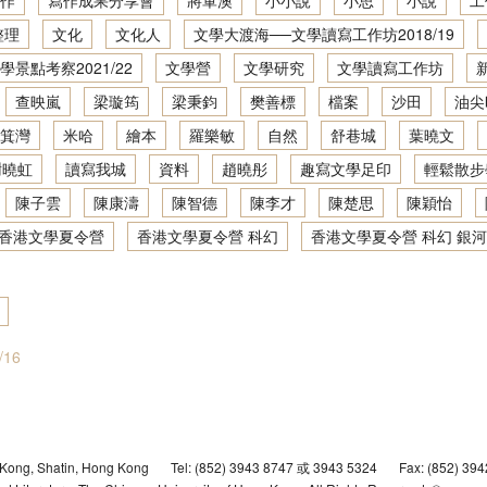
作
寫作成果分享會
將軍澳
小小說
小思
小說
工
地景．人文．寫作：創意寫作坊2021／22
文學大渡海──文學讀寫網上工作坊2020/21
整理
文化
文化人
文學大渡海──文學讀寫工作坊2018/19
學景點考察2021/22
文學營
文學研究
文學讀寫工作坊
地景．人文．寫作：創意寫作坊2022／23
香港文學深度體驗：文學景點考察2019/20
查映嵐
梁璇筠
梁秉鈞
樊善標
檔案
沙田
油尖
地景．人文．寫作：繪本製作班2022／23
文學大渡海──文學讀寫網上工作坊2019/20
箕灣
米哈
繪本
羅樂敏
自然
舒巷城
葉曉文
謝曉虹
讀寫我城
資料
趙曉彤
趣寫文學足印
輕鬆散步
香港文學深度體驗：文學景點考察2018/19
陳子雲
陳康濤
陳智德
陳李才
陳楚思
陳穎怡
文學大渡海──文學讀寫工作坊2018/19
香港文學夏令營
香港文學夏令營 科幻
香港文學夏令營 科幻 銀河
抽屜裡的時光機──香港文學夏令營2019
文學景點考察2017/18
活動計劃參考
16
文學大渡海──文學讀寫工作坊2017/18
狐狸先生的遊樂場── 香港文學夏令營2018
 Kong, Shatin, Hong Kong
Tel: (852) 3943 8747 或 3943 5324
Fax: (852) 39
文學景點考察2016/17