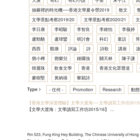
大澳
奇幻
奇幻小說
宇宙
宋子江
寫
抽屜裡的時光機──香港文學夏令營2019
散文
文學景點考察2019/20
文學景點考察2020/21
文
李日康
李昭駿
李智良
李維怡
李薇婷
盧勁馳
盧瑋鑾
研討會
科幻
童話
筲
西西
觀塘
評論
詩
詩歌
講座
鄧小樺
鄧樂兒
鍾國強
關天林
陳子謙
韓麗珠
飲食文學
香港
香港文化眾聲道
麥樹堅
黃納禧
黎穎詩
Type
- 任何 -
Promotion
Research
動態
【香港文學深度體驗】文學大渡海──文學讀寫工作坊2015/
【文學大渡海：文學讀寫工作坊2015/16】 ...
Rm 523, Fung King Hey Building, The Chinese University of Hong