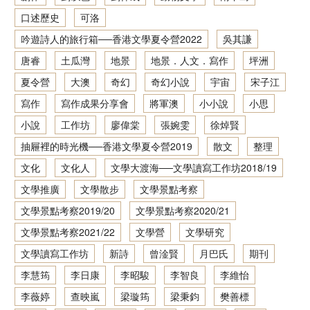
口述歷史
可洛
香港文學資料庫
吟遊詩人的旅行箱──香港文學夏令營2022
吳其謙
相關連結
唐睿
土瓜灣
地景
地景．人文．寫作
坪洲
夏令營
大澳
奇幻
奇幻小說
宇宙
宋子江
寫作
寫作成果分享會
將軍澳
小小說
小思
小說
工作坊
廖偉棠
張婉雯
徐焯賢
抽屜裡的時光機──香港文學夏令營2019
散文
整理
文化
文化人
文學大渡海──文學讀寫工作坊2018/19
文學推廣
文學散步
文學景點考察
文學景點考察2019/20
文學景點考察2020/21
文學景點考察2021/22
文學營
文學研究
文學讀寫工作坊
新詩
曾淦賢
月巴氏
期刊
李慧筠
李日康
李昭駿
李智良
李維怡
李薇婷
查映嵐
梁璇筠
梁秉鈞
樊善標