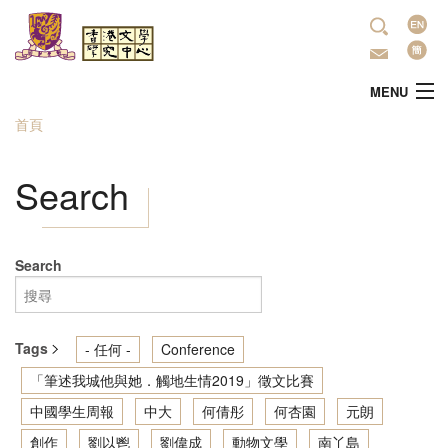
移至主內容
語
言
MENU
首頁
您在這裡
主頁
Search
中心簡介
最新活動
Search
學術研究
Tags
- 任何 -
Conference
文學推廣
「筆述我城他與她．觸地生情2019」徵文比賽
中國學生周報
中大
何倩彤
何杏園
元朗
出版
創作
劉以鬯
劉偉成
動物文學
南丫島