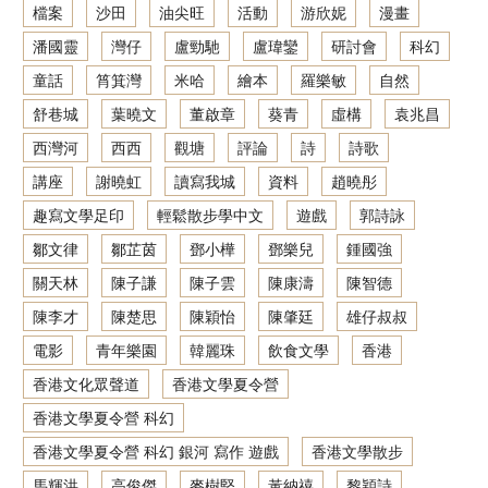
檔案
沙田
油尖旺
活動
游欣妮
漫畫
潘國靈
灣仔
盧勁馳
盧瑋鑾
研討會
科幻
童話
筲箕灣
米哈
繪本
羅樂敏
自然
舒巷城
葉曉文
董啟章
葵青
虛構
袁兆昌
西灣河
西西
觀塘
評論
詩
詩歌
講座
謝曉虹
讀寫我城
資料
趙曉彤
趣寫文學足印
輕鬆散步學中文
遊戲
郭詩詠
鄒文律
鄒芷茵
鄧小樺
鄧樂兒
鍾國強
關天林
陳子謙
陳子雲
陳康濤
陳智德
陳李才
陳楚思
陳穎怡
陳肇廷
雄仔叔叔
電影
青年樂園
韓麗珠
飲食文學
香港
香港文化眾聲道
香港文學夏令營
香港文學夏令營 科幻
香港文學夏令營 科幻 銀河 寫作 遊戲
香港文學散步
馬輝洪
高俊傑
麥樹堅
黃納禧
黎穎詩