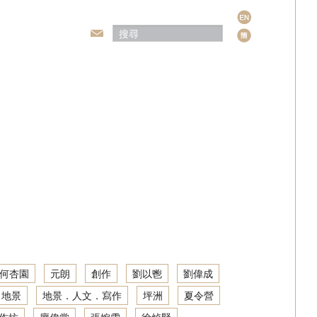
語
言
頒獎典禮
何杏園
元朗
創作
劉以鬯
劉偉成
地景
地景．人文．寫作
坪洲
夏令營