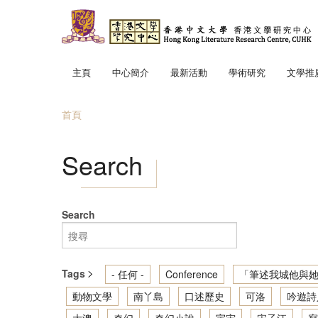
移至主內容
主頁
中心簡介
最新活動
學術研究
文學推
中心使命
「文學
首頁
中心成員
趣寫文
您在這裡
地景．
Search
筆述我
讀寫我
香港文
Search
輕鬆散
Tags
- 任何 -
Conference
「筆述我城他與她
動物文學
南丫島
口述歷史
可洛
吟遊詩