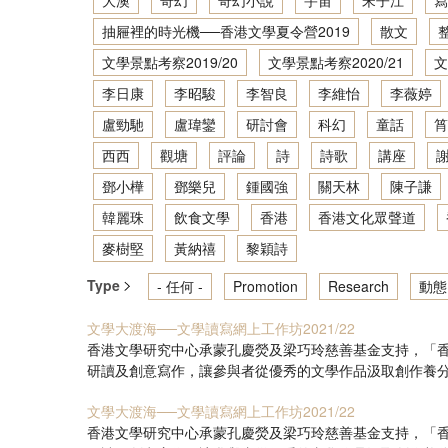
大澳
奇幻
奇幻小說
宇宙
宋子江
寫
抽屜裡的時光機──香港文學夏令營2019
散文
文學景點考察2019/20
文學景點考察2020/21
文
李日康
李昭駿
李智良
李維怡
李薇婷
盧勁馳
盧瑋鑾
研討會
科幻
童話
筲
西西
觀塘
評論
詩
詩歌
講座
鄧小樺
鄧樂兒
鍾國強
關天林
陳子謙
韓麗珠
飲食文學
香港
香港文化眾聲道
麥樹堅
黃納禧
黎穎詩
Type
- 任何 -
Promotion
Research
動態
文學大渡海──文學讀寫網上工作坊2021/22
香港文學研究中心承蒙孔慶熒及梁巧玲慈善基金支持，「香港
研讀及創意寫作，讓參與者從優秀的文學作品汲取創作養分
文學大渡海──文學讀寫網上工作坊2021/22
香港文學研究中心承蒙孔慶熒及梁巧玲慈善基金支持，「香港