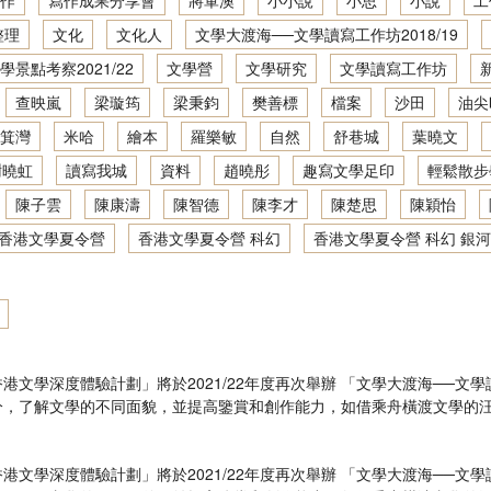
作
寫作成果分享會
將軍澳
小小說
小思
小說
工
地景．人文．寫作：創意寫作坊2021／22
文學大渡海──文學讀寫網上工作坊2020/21
整理
文化
文化人
文學大渡海──文學讀寫工作坊2018/19
學景點考察2021/22
文學營
文學研究
文學讀寫工作坊
地景．人文．寫作：創意寫作坊2022／23
香港文學深度體驗：文學景點考察2019/20
查映嵐
梁璇筠
梁秉鈞
樊善標
檔案
沙田
油尖
地景．人文．寫作：繪本製作班2022／23
文學大渡海──文學讀寫網上工作坊2019/20
箕灣
米哈
繪本
羅樂敏
自然
舒巷城
葉曉文
謝曉虹
讀寫我城
資料
趙曉彤
趣寫文學足印
輕鬆散步
香港文學深度體驗：文學景點考察2018/19
陳子雲
陳康濤
陳智德
陳李才
陳楚思
陳穎怡
文學大渡海──文學讀寫工作坊2018/19
香港文學夏令營
香港文學夏令營 科幻
香港文學夏令營 科幻 銀河
抽屜裡的時光機──香港文學夏令營2019
文學景點考察2017/18
活動計劃參考
文學大渡海──文學讀寫工作坊2017/18
文學深度體驗計劃」將於2021/22年度再次舉辦 「文學大渡海──
，了解文學的不同面貌，並提高鑒賞和創作能力，如借乘舟橫渡文學的汪洋。
狐狸先生的遊樂場── 香港文學夏令營2018
文學深度體驗計劃」將於2021/22年度再次舉辦 「文學大渡海──
文學景點考察2016/17