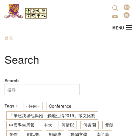
移至主內容
語
言
MENU
首頁
您在這裡
主頁
Search
中心簡介
最新活動
Search
學術研究
Tags
- 任何 -
Conference
文學推廣
「筆述我城他與她．觸地生情2019」徵文比賽
中國學生周報
中大
何倩彤
何杏園
元朗
出版
創作
劉以鬯
劉偉成
動物文學
南丫島