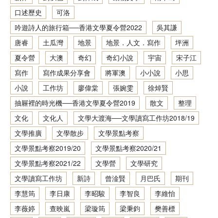
口述歷史
可洛
香港文學資料庫
吟遊詩人的旅行箱──香港文學夏令營2022
吳其謙
相關連結
唐睿
土瓜灣
地景
地景．人文．寫作
坪洲
夏令營
大澳
奇幻
奇幻小說
宇宙
宋子江
寫作
寫作成果分享會
將軍澳
小小說
小思
小說
工作坊
廖偉棠
張婉雯
徐焯賢
抽屜裡的時光機──香港文學夏令營2019
散文
整理
文化
文化人
文學大渡海──文學讀寫工作坊2018/19
文學推廣
文學散步
文學景點考察
文學景點考察2019/20
文學景點考察2020/21
文學景點考察2021/22
文學營
文學研究
文學讀寫工作坊
新詩
曾淦賢
月巴氏
期刊
李慧筠
李日康
李昭駿
李智良
李維怡
李薇婷
查映嵐
梁璇筠
梁秉鈞
樊善標