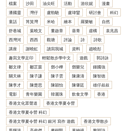
檔案
沙田
油尖旺
活動
游欣妮
漫畫
潘國靈
灣仔
盧勁馳
盧瑋鑾
研討會
科幻
童話
筲箕灣
米哈
繪本
羅樂敏
自然
舒巷城
葉曉文
董啟章
葵青
虛構
袁兆昌
西灣河
西西
觀塘
評論
詩
詩歌
講座
謝曉虹
讀寫我城
資料
趙曉彤
趣寫文學足印
輕鬆散步學中文
遊戲
郭詩詠
鄒文律
鄒芷茵
鄧小樺
鄧樂兒
鍾國強
關天林
陳子謙
陳子雲
陳康濤
陳智德
陳李才
陳楚思
陳穎怡
陳肇廷
雄仔叔叔
電影
青年樂園
韓麗珠
飲食文學
香港
香港文化眾聲道
香港文學夏令營
香港文學夏令營 科幻
香港文學夏令營 科幻 銀河 寫作 遊戲
香港文學散步
馬輝洪
高俊傑
麥樹堅
黃納禧
黎穎詩