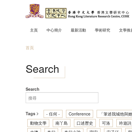
移至主內容
主頁
中心簡介
最新活動
學術研究
文學推
中心使命
「文學
首頁
中心成員
趣寫文
您在這裡
地景．
Search
筆述我
讀寫我
香港文
Search
輕鬆散
Tags
- 任何 -
Conference
「筆述我城他與她
動物文學
南丫島
口述歷史
可洛
吟遊詩