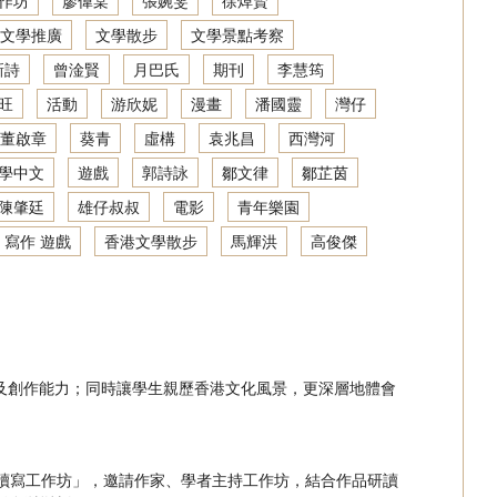
作坊
廖偉棠
張婉雯
徐焯賢
文學推廣
文學散步
文學景點考察
新詩
曾淦賢
月巴氏
期刊
李慧筠
旺
活動
游欣妮
漫畫
潘國靈
灣仔
董啟章
葵青
虛構
袁兆昌
西灣河
學中文
遊戲
郭詩詠
鄒文律
鄒芷茵
陳肇廷
雄仔叔叔
電影
青年樂園
 寫作 遊戲
香港文學散步
馬輝洪
高俊傑
及創作能力；同時讓學生親歷香港文化風景，更深層地體會
文學讀寫工作坊」，邀請作家、學者主持工作坊，結合作品研讀