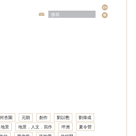
語
言
頒獎典禮
何杏園
元朗
創作
劉以鬯
劉偉成
地景
地景．人文．寫作
坪洲
夏令營