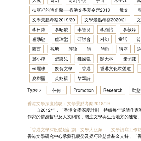
大澳
奇幻
奇幻小說
宇宙
宋子江
寫
抽屜裡的時光機──香港文學夏令營2019
散文
文學景點考察2019/20
文學景點考察2020/21
文
李日康
李昭駿
李智良
李維怡
李薇婷
盧勁馳
盧瑋鑾
研討會
科幻
童話
筲
西西
觀塘
評論
詩
詩歌
講座
鄧小樺
鄧樂兒
鍾國強
關天林
陳子謙
韓麗珠
飲食文學
香港
香港文化眾聲道
麥樹堅
黃納禧
黎穎詩
Type
- 任何 -
Promotion
Research
動態
香港文學深度體驗：文學景點考察2018/19
自2012年，「香港文學深度計劃」持續每年邀請作家
作家的情感哲思及人文關懷，關注文學與生活地方的連繫。考
「香港文學深度體驗計劃：文學大渡海——文學讀寫工作坊(20
香港文學研究中心承蒙孔慶熒及梁巧玲慈善基金支持，「香港