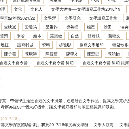
作
寫作成果分享會
將軍澳
小小說
小思
小說
工
地景．人文．寫作：創意寫作坊2021／22
文學大渡海──文學讀寫網上工作坊2020/21
整理
文化
文化人
文學大渡海──文學讀寫工作坊2018/19
學景點考察2021/22
文學營
文學研究
文學讀寫工作坊
地景．人文．寫作：創意寫作坊2022／23
香港文學深度體驗：文學景點考察2019/20
查映嵐
梁璇筠
梁秉鈞
樊善標
檔案
沙田
油尖
地景．人文．寫作：繪本製作班2022／23
文學大渡海──文學讀寫網上工作坊2019/20
箕灣
米哈
繪本
羅樂敏
自然
舒巷城
葉曉文
謝曉虹
讀寫我城
資料
趙曉彤
趣寫文學足印
輕鬆散步
香港文學深度體驗：文學景點考察2018/19
陳子雲
陳康濤
陳智德
陳李才
陳楚思
陳穎怡
文學大渡海──文學讀寫工作坊2018/19
香港文學夏令營
香港文學夏令營 科幻
香港文學夏令營 科幻 銀河
抽屜裡的時光機──香港文學夏令營2019
文學景點考察2017/18
活動計劃參考
文學大渡海──文學讀寫工作坊2017/18
導賞，帶領學生走進香港的文學風景，通過研習文學作品，提高文學賞析
察亦提供一個大好機會，讓文學愛好者和前輩互相認識和鼓勵。 ...
狐狸先生的遊樂場── 香港文學夏令營2018
17/18)」
文學深度體驗計劃」將於2017/18年度再次舉辦 「文學大渡海──
文學景點考察2016/17