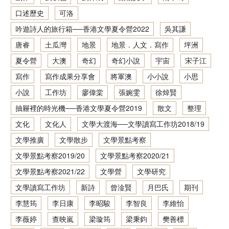
口述歷史
可洛
香港文學資料庫
吟遊詩人的旅行箱──香港文學夏令營2022
吳其謙
相關連結
唐睿
土瓜灣
地景
地景．人文．寫作
坪洲
夏令營
大澳
奇幻
奇幻小說
宇宙
宋子江
寫作
寫作成果分享會
將軍澳
小小說
小思
小說
工作坊
廖偉棠
張婉雯
徐焯賢
抽屜裡的時光機──香港文學夏令營2019
散文
整理
文化
文化人
文學大渡海──文學讀寫工作坊2018/19
文學推廣
文學散步
文學景點考察
文學景點考察2019/20
文學景點考察2020/21
文學景點考察2021/22
文學營
文學研究
文學讀寫工作坊
新詩
曾淦賢
月巴氏
期刊
李慧筠
李日康
李昭駿
李智良
李維怡
李薇婷
查映嵐
梁璇筠
梁秉鈞
樊善標