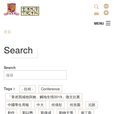
移至主內容
語
言
MENU
首頁
您在這裡
主頁
Search
中心簡介
最新活動
Search
學術研究
Tags
- 任何 -
Conference
文學推廣
「筆述我城他與她．觸地生情2019」徵文比賽
中國學生周報
中大
何倩彤
何杏園
元朗
出版
創作
劉以鬯
劉偉成
動物文學
南丫島