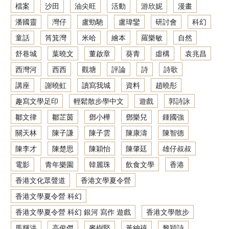
檔案
沙田
油尖旺
活動
游欣妮
漫畫
潘國靈
灣仔
盧勁馳
盧瑋鑾
研討會
科幻
童話
筲箕灣
米哈
繪本
羅樂敏
自然
舒巷城
葉曉文
董啟章
葵青
虛構
袁兆昌
西灣河
西西
觀塘
評論
詩
詩歌
講座
謝曉虹
讀寫我城
資料
趙曉彤
趣寫文學足印
輕鬆散步學中文
遊戲
郭詩詠
鄒文律
鄒芷茵
鄧小樺
鄧樂兒
鍾國強
關天林
陳子謙
陳子雲
陳康濤
陳智德
陳李才
陳楚思
陳穎怡
陳肇廷
雄仔叔叔
電影
青年樂園
韓麗珠
飲食文學
香港
香港文化眾聲道
香港文學夏令營
香港文學夏令營 科幻
香港文學夏令營 科幻 銀河 寫作 遊戲
香港文學散步
馬輝洪
高俊傑
麥樹堅
黃納禧
黎穎詩