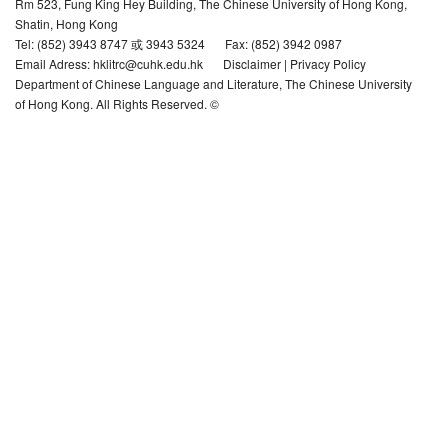
Rm 523, Fung King Hey Building, The Chinese University of Hong Kong,
Shatin, Hong Kong
Tel: (852) 3943 8747 或 3943 5324
Fax: (852) 3942 0987
Email Adress: hklitrc@cuhk.edu.hk
Disclaimer
|
Privacy Policy
Department of Chinese Language and Literature, The Chinese University
of Hong Kong. All Rights Reserved. ©