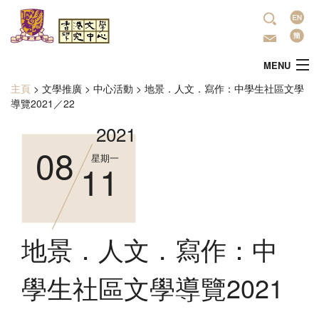
移至主內容
語
言
MENU
主頁
>
文學推廣
>
中心活動
>
地景．人文．寫作：中學生社區文學
您在這裡
主頁
導覽2021／22
2021
中心簡介
08
星期一
11
最新活動
學術研究
地景．人文．寫作：中
文學推廣
學生社區文學導覽2021
出版