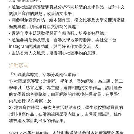
本計劃期望學生：
• 通過社區讀寫導覽鑒賞及分析不同類型的文學作品，提升中文
閱讀與寫作的興趣，改善語文水平；
• 藉參與創意寫作坊、繪本製作班、徵文比賽及大型公開講座暨
頒獎典禮，積極維持語文讀寫的興趣；
• 透過年度主題活動學習正向價值觀，培養良好品德；
• 通過參與活動及善用「香港文學地景資源庫」與社交平台
Instagram的討論功能，與同好者作文學交流；及
• 走訪香港人文風景，培養關心社區事物的意識。
活動形式
「社區讀寫導覽」活動分為兩個環節：
1) 社區讀寫導覽：計劃第一學年以「香港經驗」為主題，第二
學年以「感官之旅」為主題，選擇相關的文學作品，設計適合
的文學景點考察路線，由富經驗的作家擔任導賞員，在兩學年
內共進行18次考察；及
2) 地方寫作練習：每次考察活動結束後，學生須按照導賞員的
指引撰寫作品，在活動後兩星期內提交，由導賞員點評。佳作
將被編入本計劃出版的作品集。
2021／22學年終結時，本計劃將邀請曾參與本年度導覽的學生