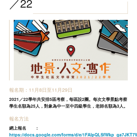
／22
香港文學資料庫
相關連結
報名期：11月8日至11月29日
2021／22學年共安排5區考察，每區設2團。每次文學景點考察
學生名額為25人，對象為中一至中四級學生，老師名額為3人。
報名方法
網上報名 ：
https://docs.google.com/forms/d/e/1FAIpQLSfWkp_ga7JKT