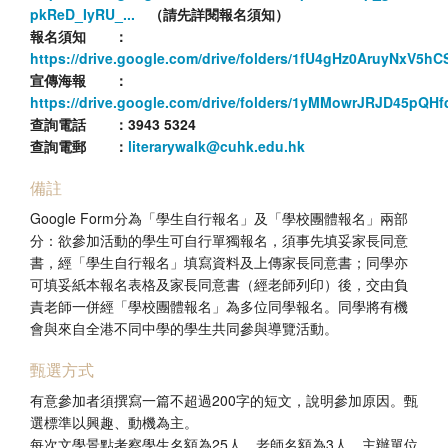
pkReD_IyRU_...
（請先詳閱報名須知）
報名須知 ：
https://drive.google.com/drive/folders/1fU4gHz0AruyNxV5
宣傳海報 ：
https://drive.google.com/drive/folders/1yMMowrJRJD45pQ
查詢電話 ：
3943 5324
查詢電郵 ：
literarywalk@cuhk.edu.hk
備註
Google Form分為「學生自行報名」及「學校團體報名」兩部
分：欲參加活動的學生可自行單獨報名，須事先填妥家長同意
書，經「學生自行報名」填寫資料及上傳家長同意書；同學亦
可填妥紙本報名表格及家長同意書（經老師列印）後，交由負
責老師一併經「學校團體報名」為多位同學報名。同學將有機
會與來自全港不同中學的學生共同參與導覽活動。
甄選方式
有意參加者須撰寫一篇不超過200字的短文，說明參加原因。甄
選標準以興趣、動機為主。
每次文學景點考察學生名額為25人，老師名額為3人。主辦單位