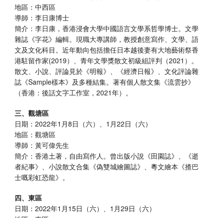
地區：中西區
導師：李日康博士
簡介：李日康，香港浸會大學中國語言文學系哲學博士。文學
雜誌《字花》編輯。現職大專講師，教授創意寫作、文學、語
文及文化科目。近年動向包括擔任日本越後妻有大地藝術祭香
港駐留作家(2019）、青年文學獎散文初級組評判（2021）。
散文、小說、評論見於《明報》、《經濟日報》、文化評論雜
誌《Sample樣本》及多種結集。著有個人散文集《流雲抄》
（香港：後話文字工作室，2021年）。
三、觀塘區
日期：2022年1月8日（六）、1月22日（六）
地區：觀塘區
導師：黃可偉先生
簡介：香港土著，自由寫作人。曾出版小說《田園誌》、《逝
者紀事》、小說散文合集《偽雙城繪圖誌》、粵文繪本《揸巴
士嘅彩虹恐龍》。
四、東區
日期：2022年1月15日（六）、1月29日（六）