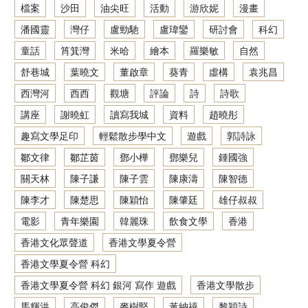
檔案
沙田
油尖旺
活動
游欣妮
漫畫
潘國靈
灣仔
盧勁馳
盧瑋鑾
研討會
科幻
童話
筲箕灣
米哈
繪本
羅樂敏
自然
舒巷城
葉曉文
董啟章
葵青
虛構
袁兆昌
西灣河
西西
觀塘
評論
詩
詩歌
講座
謝曉虹
讀寫我城
資料
趙曉彤
趣寫文學足印
輕鬆散步學中文
遊戲
郭詩詠
鄒文律
鄒芷茵
鄧小樺
鄧樂兒
鍾國強
關天林
陳子謙
陳子雲
陳康濤
陳智德
陳李才
陳楚思
陳穎怡
陳肇廷
雄仔叔叔
電影
青年樂園
韓麗珠
飲食文學
香港
香港文化眾聲道
香港文學夏令營
香港文學夏令營 科幻
香港文學夏令營 科幻 銀河 寫作 遊戲
香港文學散步
馬輝洪
高俊傑
麥樹堅
黃納禧
黎穎詩