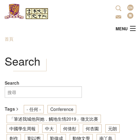
移至主內容
語
言
MENU
首頁
您在這裡
主頁
Search
中心簡介
最新活動
Search
學術研究
Tags
- 任何 -
Conference
文學推廣
「筆述我城他與她．觸地生情2019」徵文比賽
中國學生周報
中大
何倩彤
何杏園
元朗
出版
創作
劉以鬯
劉偉成
動物文學
南丫島