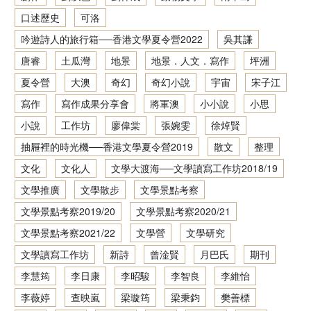
口述歷史
可洛
香港文學資料庫
吟遊詩人的旅行箱──香港文學夏令營2022
吳其謙
相關連結
唐睿
土瓜灣
地景
地景．人文．寫作
坪洲
夏令營
大澳
奇幻
奇幻小說
宇宙
宋子江
寫作
寫作成果分享會
將軍澳
小小說
小思
小說
工作坊
廖偉棠
張婉雯
徐焯賢
抽屜裡的時光機──香港文學夏令營2019
散文
整理
文化
文化人
文學大渡海──文學讀寫工作坊2018/19
文學推廣
文學散步
文學景點考察
文學景點考察2019/20
文學景點考察2020/21
文學景點考察2021/22
文學營
文學研究
文學讀寫工作坊
新詩
曾淦賢
月巴氏
期刊
李慧筠
李日康
李昭駿
李智良
李維怡
李薇婷
查映嵐
梁璇筠
梁秉鈞
樊善標