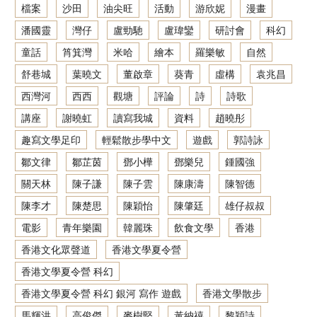
檔案
沙田
油尖旺
活動
游欣妮
漫畫
潘國靈
灣仔
盧勁馳
盧瑋鑾
研討會
科幻
童話
筲箕灣
米哈
繪本
羅樂敏
自然
舒巷城
葉曉文
董啟章
葵青
虛構
袁兆昌
西灣河
西西
觀塘
評論
詩
詩歌
講座
謝曉虹
讀寫我城
資料
趙曉彤
趣寫文學足印
輕鬆散步學中文
遊戲
郭詩詠
鄒文律
鄒芷茵
鄧小樺
鄧樂兒
鍾國強
關天林
陳子謙
陳子雲
陳康濤
陳智德
陳李才
陳楚思
陳穎怡
陳肇廷
雄仔叔叔
電影
青年樂園
韓麗珠
飲食文學
香港
香港文化眾聲道
香港文學夏令營
香港文學夏令營 科幻
香港文學夏令營 科幻 銀河 寫作 遊戲
香港文學散步
馬輝洪
高俊傑
麥樹堅
黃納禧
黎穎詩