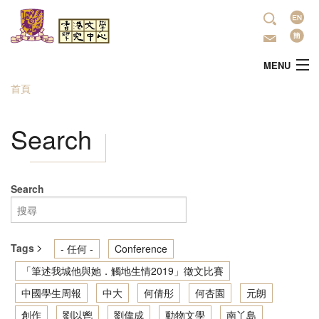
移至主內容
語
言
MENU
首頁
您在這裡
主頁
Search
中心簡介
最新活動
Search
學術研究
Tags
- 任何 -
Conference
文學推廣
「筆述我城他與她．觸地生情2019」徵文比賽
中國學生周報
中大
何倩彤
何杏園
元朗
出版
創作
劉以鬯
劉偉成
動物文學
南丫島