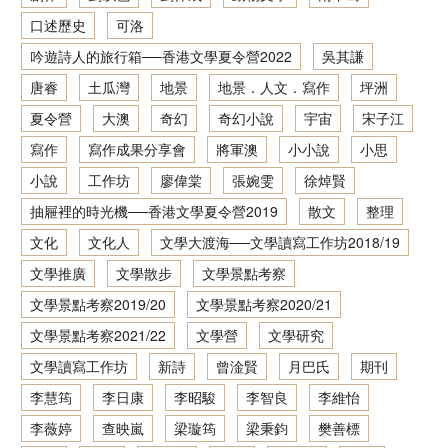
口述歷史
可洛
香港文學資料庫
吟遊詩人的旅行箱──香港文學夏令營2022
吳其謙
相關連結
唐睿
土瓜灣
地景
地景．人文．寫作
坪洲
夏令營
大澳
奇幻
奇幻小說
宇宙
宋子江
寫作
寫作成果分享會
將軍澳
小小說
小思
小說
工作坊
廖偉棠
張婉雯
徐焯賢
抽屜裡的時光機──香港文學夏令營2019
散文
整理
文化
文化人
文學大渡海──文學讀寫工作坊2018/19
文學推廣
文學散步
文學景點考察
文學景點考察2019/20
文學景點考察2020/21
文學景點考察2021/22
文學營
文學研究
文學讀寫工作坊
新詩
曾淦賢
月巴氏
期刊
李慧筠
李日康
李昭駿
李智良
李維怡
李薇婷
查映嵐
梁璇筠
梁秉鈞
樊善標