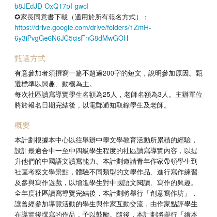
b8JEdJD-OxQ17pI-gwcI
✪家長同意書下載（適用於所有報名方式）：
https://drive.google.com/drive/folders/1ZmH-
6y3iPvgGe6N6JC5cisFnG8dMwGOH
甄選方式
有意參加者須撰寫一篇不超過200字的短文，說明參加原因。甄
選標準以興趣、動機為主。
每次社區讀寫導覽學生名額為25人，老師名額為3人。主辦單位
將於報名日期完結後，以電郵通知取錄學生及老師。
概要
本計劃根據本中心以往舉辦中學文學教育活動所累積的經驗，
設計最適合中一至中四級學生程度的社區讀寫導覽內容，以提
升他們的中國語文讀寫能力。本計劃邀請青年作家帶領學生到
社區考察文學景點，體驗不同類型的文學作品、進行寫作練習
及參與寫作遊戲，以增進學生對中國語文閱讀、寫作的興趣。
全年度社區讀寫導覽完結後，本計劃將舉行「創意寫作坊」，
讓曾經參加導覽活動的學生與作家互動交流，由作家點評學生
在導覽後撰寫的作品，予以鼓勵。隨後，本計劃將舉行「繪本