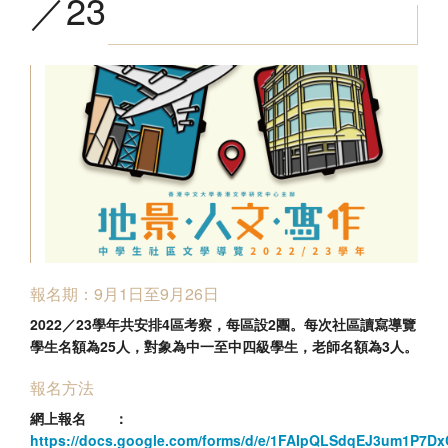
／23
香港文學資料庫
相關連結
報名期：9月1日至9月26日
2022／23學年共安排4區考察，每區設2團。每次社區讀寫導覽
學生名額為25人，對象為中一至中四級學生，老師名額為3人。
報名方法
網上報名 ：
https://docs.google.com/forms/d/e/1FAIpQLSdqEJ3um1P7