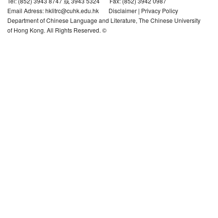
Tel: (852) 3943 8747 或 3943 5324
Fax: (852) 3942 0987
Email Adress: hklitrc@cuhk.edu.hk
Disclaimer
|
Privacy Policy
Department of Chinese Language and Literature, The Chinese University
of Hong Kong. All Rights Reserved. ©