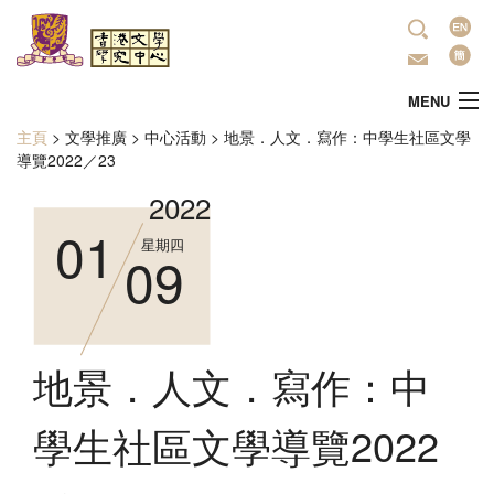
移至主內容
語
言
MENU
主頁
>
文學推廣
>
中心活動
>
地景．人文．寫作：中學生社區文學
您在這裡
主頁
導覽2022／23
2022
中心簡介
01
星期四
09
最新活動
學術研究
地景．人文．寫作：中
文學推廣
學生社區文學導覽2022
出版