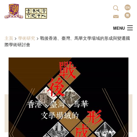
移至主內容
語
言
MENU
主頁
>
學術研究
>
戰後香港、臺灣、馬華文學場域的形成與變遷國
您在這裡
主頁
際學術研討會
中心簡介
最新活動
學術研究
文學推廣
出版