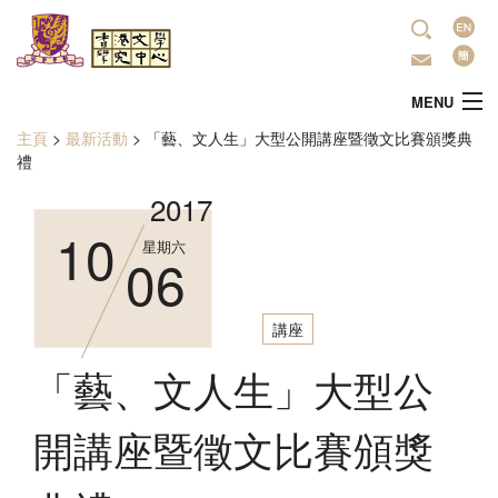
移至主內容
語
言
MENU
主頁
>
最新活動
>
「藝、文人生」大型公開講座暨徵文比賽頒獎典
您在這裡
主頁
禮
2017
中心簡介
10
星期六
06
最新活動
講座
學術研究
「藝、文人生」大型公
文學推廣
開講座暨徵文比賽頒獎
出版