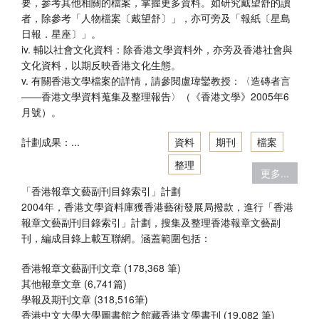
要，參考其他相關的檔案，掌握更多資料。如研究戴望舒的讀
者，除參考「人物檔案〔戴望舒〕」，亦可旁及「報紙〔星島
日報．星座〕」。
iv. 輔以社會文化資料：除香港文學資料外，亦旁及香港社會與
文化資料，以期反映香港文化生態。
v. 有關香港文學檔案的詳情，請參閱盧瑋鑾教授：〈造磚者言
——香港文學資料蒐集及整理報告〉（《香港文學》2005年6
月號）。
計劃成果：...
資料
期刊
檔案
整理
更多...
「香港報章文藝副刊目錄索引」計劃
2004年，香港文學資料庫獲香港藝術發展局撥款，進行「香港
報章文藝副刊目錄索引」計劃，搜集及整理香港報章文藝副
刊，編成目錄上載互聯網。涵蓋範圍包括：
香港報章文藝副刊文章 (178,368 筆)
其他報章文章 (6,741篇)
學報及期刊文章 (318,516筆)
香港中文大學大學圖書館之館藏香港文學書刊 (19,082 筆)