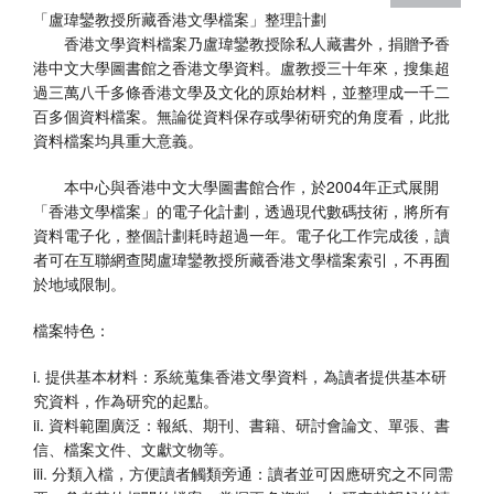
「盧瑋鑾教授所藏香港文學檔案」整理計劃
香港文學資料檔案乃盧瑋鑾教授除私人藏書外，捐贈予香
港中文大學圖書館之香港文學資料。盧教授三十年來，搜集超
過三萬八千多條香港文學及文化的原始材料，並整理成一千二
百多個資料檔案。無論從資料保存或學術研究的角度看，此批
資料檔案均具重大意義。
本中心與香港中文大學圖書館合作，於2004年正式展開
「香港文學檔案」的電子化計劃，透過現代數碼技術，將所有
資料電子化，整個計劃耗時超過一年。電子化工作完成後，讀
者可在互聯網查閱盧瑋鑾教授所藏香港文學檔案索引，不再囿
於地域限制。
檔案特色：
i. 提供基本材料：系統蒐集香港文學資料，為讀者提供基本研
究資料，作為研究的起點。
ii. 資料範圍廣泛：報紙、期刊、書籍、研討會論文、單張、書
信、檔案文件、文獻文物等。
iii. 分類入檔，方便讀者觸類旁通：讀者並可因應研究之不同需