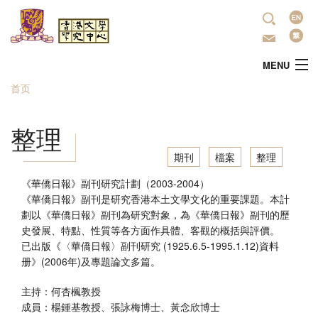
跳转到主要内容
语
言
MENU
首页
当前位置
主頁
整理
中心简介
期刊
檔案
整理
最新活动
《華僑日報》副刊研究計劃（2003-2004）
《華僑日報》副刊是研究香港本土文學文化的重要課題。本計
劃以《華僑日報》副刊為研究對象，為《華僑日報》副刊的歷
學術研究
史發展、特點、性質等各方面作具體、客觀的概括與評價。
已出版《〈華僑日報〉副刊研究 (1925.6.5-1995.1.12)資料
文学推广
册》(2006年)及專題論文多篇。
主持：何杏楓教授
出版
成員：楊鍾基教授、張詠梅博士、黃念欣博士