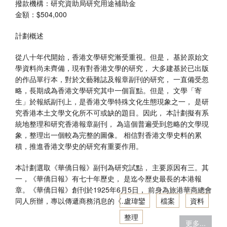
撥款機構：研究資助局研究用途補助金
金額：$504,000
香港文學資料庫
計劃概述
相关连结
從八十年代開始，香港文學研究漸受重視。但是， 基於原始文
學資料尚未齊備，現有對香港文學的研究， 大多建基於已出版
的作品單行本，對於文藝雜誌及報章副刊的研究， 一直備受忽
略，長期成為香港文學研究其中一個盲點。但是， 文學「寄
生」於報紙副刊上，是香港文學特殊文化生態現象之一， 是研
究香港本土文學文化所不可或缺的題目。因此， 本計劃擬有系
統地整理和研究香港報章副刊， 為這個普遍受到忽略的文學現
象，整理出一個較為完整的圖像。 相信對香港文學史料的累
積，推進香港文學史的研究有重要作用。
本計劃選取《華僑日報》副刊為研究試點， 主要原因有三。其
一，《華僑日報》有七十年歷史， 是迄今歷史最長的本港報
章。《華僑日報》創刊於1925年6月5日， 前身為旅港華商總會
同人所辦，專以傳遞商務消息的《...
盧瑋鑾
檔案
資料
整理
更多...