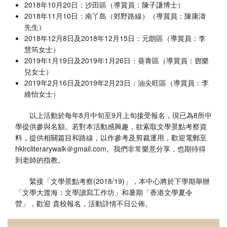
2018年10月20日：沙田區（導賞員：陳子謙博士）
2018年11月10日：南丫島（郊野路線）（導賞員：陳康濤
先生）
2018年12月8日及2018年12月15日：元朗區（導賞員：李
慧筠女士）
2019年1月19日及2019年1月26日：葵青區（導賞員：鄧樂
兒女士）
2019年2月16日及2019年2月23日：油尖旺區（導賞員：李
維怡女士）
以上活動於每年8月中旬至9月上旬接受報名，現已為8所中
學提供參與名額。若對本活動感興趣，欲索取文學景點考察資
料，提供相關篇目和路線，以作參考及剪裁運用，歡迎電郵至
hklrcliterarywalk＠gmail.com。我們非常樂意分享，也期待得
到老師的指教。
緊接「文學景點考察(2018/19)」，本中心將於下學期舉辦
「文學大渡海：文學讀寫工作坊」和暑期「香港文學夏令
營」，歡迎 貴校報名，活動詳情不日公佈。