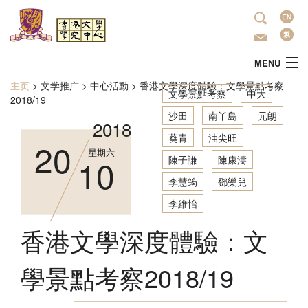
跳转到主要内容
语
言
MENU
主页
>
文学推广
>
中心活動
>
香港文學深度體驗：文學景點考察
当前位置
文學景點考察
中大
主頁
2018/19
沙田
南丫島
元朗
2018
中心简介
葵青
油尖旺
20
星期六
10
陳子謙
陳康濤
最新活动
李慧筠
鄧樂兒
李維怡
學術研究
香港文學深度體驗：文
文学推广
學景點考察2018/19
出版