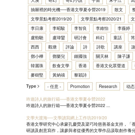
大澳
奇幻
奇幻小說
宇宙
宋子江
寫
抽屜裡的時光機──香港文學夏令營2019
散文
文學景點考察2019/20
文學景點考察2020/21
文
李日康
李昭駿
李智良
李維怡
李薇婷
盧勁馳
盧瑋鑾
研討會
科幻
童話
筲
西西
觀塘
評論
詩
詩歌
講座
鄧小樺
鄧樂兒
鍾國強
關天林
陳子謙
韓麗珠
飲食文學
香港
香港文化眾聲道
麥樹堅
黃納禧
黎穎詩
Type
- 任意 -
Promotion
Research
动态
吟遊詩人的旅行箱──香港文學夏令營2022
吟遊詩人的旅行箱──香港文學夏令營2022 ...
文學大渡海──文學讀寫網上工作坊2019/20
香港文學研究中心承蒙孔慶熒及梁巧玲慈善基金支持，「香港
研讀及創意寫作，讓參與者從優秀的文學作品汲取創作養分