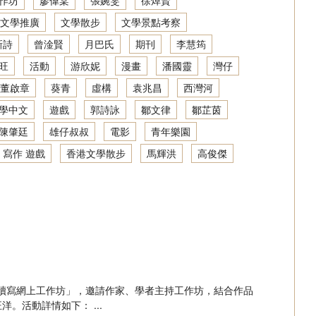
作坊
廖偉棠
張婉雯
徐焯賢
文學推廣
文學散步
文學景點考察
新詩
曾淦賢
月巴氏
期刊
李慧筠
旺
活動
游欣妮
漫畫
潘國靈
灣仔
董啟章
葵青
虛構
袁兆昌
西灣河
學中文
遊戲
郭詩詠
鄒文律
鄒芷茵
陳肇廷
雄仔叔叔
電影
青年樂園
 寫作 遊戲
香港文學散步
馬輝洪
高俊傑
文學讀寫網上工作坊」，邀請作家、學者主持工作坊，結合作品
活動詳情如下： ...