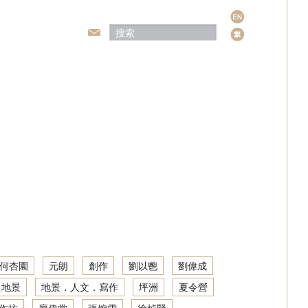
语
言
頒獎典禮
何杏園
元朗
創作
劉以鬯
劉偉成
地景
地景．人文．寫作
坪洲
夏令營