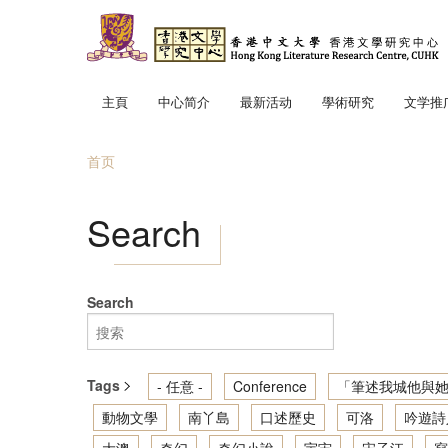
跳转到主要内容
主頁
中心简介
最新活动
學術研究
文学推
中心使命
「文學
首页
中心成員
趣寫文
当前位置
地景．
Search
筆述我
讀寫我
香港文
Search
輕鬆散
Tags
- 任意 -
Conference
「筆述我城他與她
動物文學
南丫島
口述歷史
可洛
吟遊詩