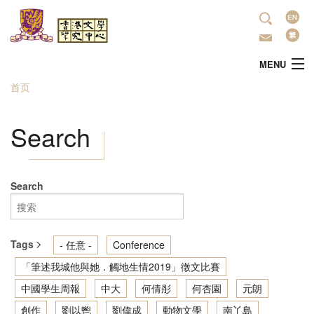
跳转到主要内容
语
言
MENU
首页
当前位置
主頁
Search
中心简介
最新活动
Search
學術研究
Tags
- 任意 -
Conference
文学推广
「筆述我城他與她．觸地生情2019」徵文比賽
中國學生周報
中大
何倩彤
何杏園
元朗
出版
創作
劉以鬯
劉偉成
動物文學
南丫島