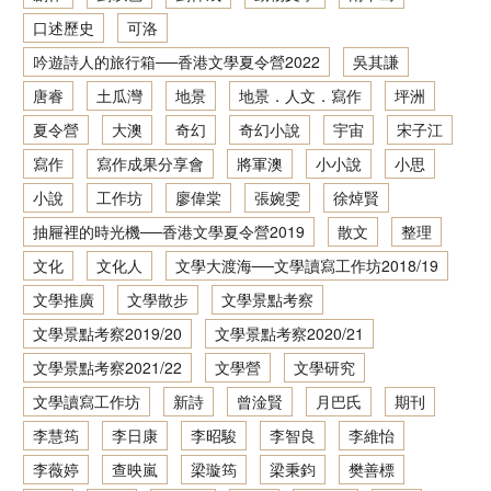
口述歷史
可洛
香港文學資料庫
吟遊詩人的旅行箱──香港文學夏令營2022
吳其謙
相关连结
唐睿
土瓜灣
地景
地景．人文．寫作
坪洲
夏令營
大澳
奇幻
奇幻小說
宇宙
宋子江
寫作
寫作成果分享會
將軍澳
小小說
小思
小說
工作坊
廖偉棠
張婉雯
徐焯賢
抽屜裡的時光機──香港文學夏令營2019
散文
整理
文化
文化人
文學大渡海──文學讀寫工作坊2018/19
文學推廣
文學散步
文學景點考察
文學景點考察2019/20
文學景點考察2020/21
文學景點考察2021/22
文學營
文學研究
文學讀寫工作坊
新詩
曾淦賢
月巴氏
期刊
李慧筠
李日康
李昭駿
李智良
李維怡
李薇婷
查映嵐
梁璇筠
梁秉鈞
樊善標