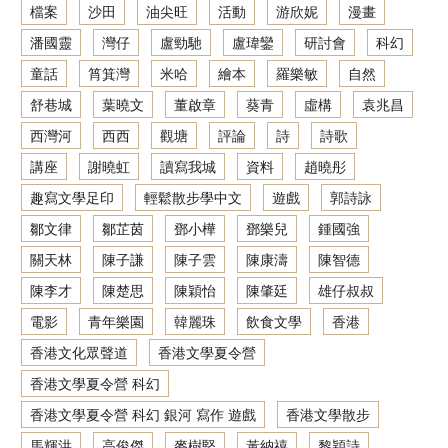
檔案
沙田
油尖旺
活動
游欣妮
漫畫
潘國靈
灣仔
盧勁馳
盧瑋鑾
研討會
科幻
童話
筲箕灣
米哈
繪本
羅樂敏
自然
舒巷城
葉曉文
董啟章
葵青
虛構
袁兆昌
西灣河
西西
觀塘
評論
詩
詩歌
講座
謝曉虹
讀寫我城
資料
趙曉彤
趣寫文學足印
輕鬆散步學中文
遊戲
郭詩詠
鄒文律
鄒芷茵
鄧小樺
鄧樂兒
鍾國強
關天林
陳子謙
陳子雲
陳康濤
陳智德
陳李才
陳楚思
陳穎怡
陳肇廷
雄仔叔叔
電影
青年樂園
韓麗珠
飲食文學
香港
香港文化眾聲道
香港文學夏令營
香港文學夏令營 科幻
香港文學夏令營 科幻 銀河 寫作 遊戲
香港文學散步
馬輝洪
高俊傑
麥樹堅
黃納禧
黎穎詩