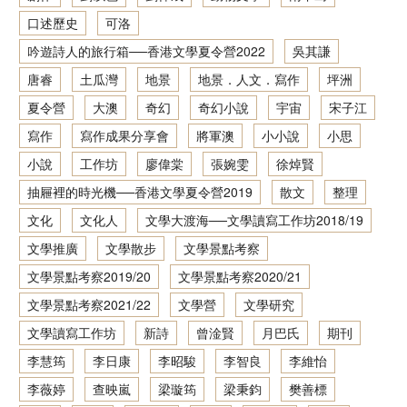
口述歷史
可洛
香港文學資料庫
吟遊詩人的旅行箱──香港文學夏令營2022
吳其謙
相关连结
唐睿
土瓜灣
地景
地景．人文．寫作
坪洲
夏令營
大澳
奇幻
奇幻小說
宇宙
宋子江
寫作
寫作成果分享會
將軍澳
小小說
小思
小說
工作坊
廖偉棠
張婉雯
徐焯賢
抽屜裡的時光機──香港文學夏令營2019
散文
整理
文化
文化人
文學大渡海──文學讀寫工作坊2018/19
文學推廣
文學散步
文學景點考察
文學景點考察2019/20
文學景點考察2020/21
文學景點考察2021/22
文學營
文學研究
文學讀寫工作坊
新詩
曾淦賢
月巴氏
期刊
李慧筠
李日康
李昭駿
李智良
李維怡
李薇婷
查映嵐
梁璇筠
梁秉鈞
樊善標