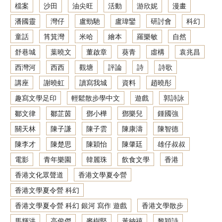
檔案
沙田
油尖旺
活動
游欣妮
漫畫
潘國靈
灣仔
盧勁馳
盧瑋鑾
研討會
科幻
童話
筲箕灣
米哈
繪本
羅樂敏
自然
舒巷城
葉曉文
董啟章
葵青
虛構
袁兆昌
西灣河
西西
觀塘
評論
詩
詩歌
講座
謝曉虹
讀寫我城
資料
趙曉彤
趣寫文學足印
輕鬆散步學中文
遊戲
郭詩詠
鄒文律
鄒芷茵
鄧小樺
鄧樂兒
鍾國強
關天林
陳子謙
陳子雲
陳康濤
陳智德
陳李才
陳楚思
陳穎怡
陳肇廷
雄仔叔叔
電影
青年樂園
韓麗珠
飲食文學
香港
香港文化眾聲道
香港文學夏令營
香港文學夏令營 科幻
香港文學夏令營 科幻 銀河 寫作 遊戲
香港文學散步
馬輝洪
高俊傑
麥樹堅
黃納禧
黎穎詩