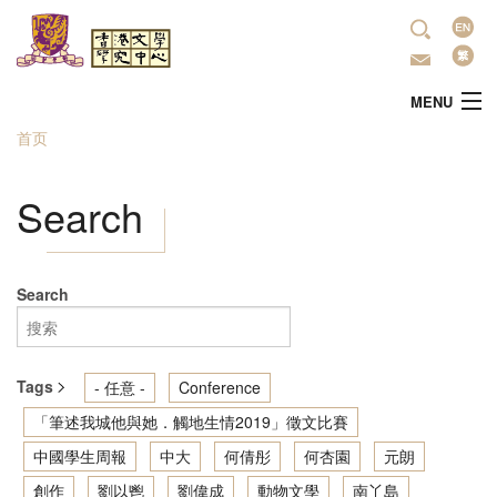
跳转到主要内容
语
言
MENU
首页
当前位置
主頁
Search
中心简介
最新活动
Search
學術研究
Tags
- 任意 -
Conference
文学推广
「筆述我城他與她．觸地生情2019」徵文比賽
中國學生周報
中大
何倩彤
何杏園
元朗
出版
創作
劉以鬯
劉偉成
動物文學
南丫島