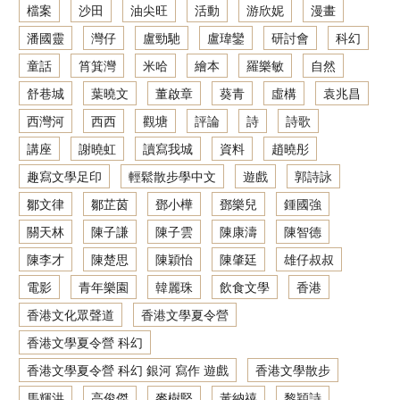
檔案
沙田
油尖旺
活動
游欣妮
漫畫
潘國靈
灣仔
盧勁馳
盧瑋鑾
研討會
科幻
童話
筲箕灣
米哈
繪本
羅樂敏
自然
舒巷城
葉曉文
董啟章
葵青
虛構
袁兆昌
西灣河
西西
觀塘
評論
詩
詩歌
講座
謝曉虹
讀寫我城
資料
趙曉彤
趣寫文學足印
輕鬆散步學中文
遊戲
郭詩詠
鄒文律
鄒芷茵
鄧小樺
鄧樂兒
鍾國強
關天林
陳子謙
陳子雲
陳康濤
陳智德
陳李才
陳楚思
陳穎怡
陳肇廷
雄仔叔叔
電影
青年樂園
韓麗珠
飲食文學
香港
香港文化眾聲道
香港文學夏令營
香港文學夏令營 科幻
香港文學夏令營 科幻 銀河 寫作 遊戲
香港文學散步
馬輝洪
高俊傑
麥樹堅
黃納禧
黎穎詩