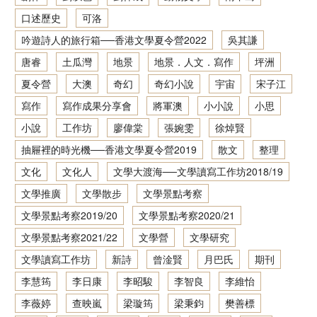
口述歷史
可洛
香港文學資料庫
吟遊詩人的旅行箱──香港文學夏令營2022
吳其謙
相关连结
唐睿
土瓜灣
地景
地景．人文．寫作
坪洲
夏令營
大澳
奇幻
奇幻小說
宇宙
宋子江
寫作
寫作成果分享會
將軍澳
小小說
小思
小說
工作坊
廖偉棠
張婉雯
徐焯賢
抽屜裡的時光機──香港文學夏令營2019
散文
整理
文化
文化人
文學大渡海──文學讀寫工作坊2018/19
文學推廣
文學散步
文學景點考察
文學景點考察2019/20
文學景點考察2020/21
文學景點考察2021/22
文學營
文學研究
文學讀寫工作坊
新詩
曾淦賢
月巴氏
期刊
李慧筠
李日康
李昭駿
李智良
李維怡
李薇婷
查映嵐
梁璇筠
梁秉鈞
樊善標