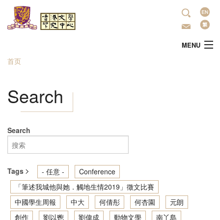
跳转到主要内容
语
言
MENU
首页
当前位置
主頁
Search
中心简介
最新活动
Search
學術研究
Tags
- 任意 -
Conference
文学推广
「筆述我城他與她．觸地生情2019」徵文比賽
中國學生周報
中大
何倩彤
何杏園
元朗
出版
創作
劉以鬯
劉偉成
動物文學
南丫島