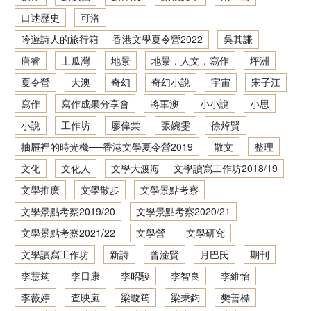
口述歷史
可洛
香港文學資料庫
吟遊詩人的旅行箱──香港文學夏令營2022
吳其謙
相关连结
唐睿
土瓜灣
地景
地景．人文．寫作
坪洲
夏令營
大澳
奇幻
奇幻小說
宇宙
宋子江
寫作
寫作成果分享會
將軍澳
小小說
小思
小說
工作坊
廖偉棠
張婉雯
徐焯賢
抽屜裡的時光機──香港文學夏令營2019
散文
整理
文化
文化人
文學大渡海──文學讀寫工作坊2018/19
文學推廣
文學散步
文學景點考察
文學景點考察2019/20
文學景點考察2020/21
文學景點考察2021/22
文學營
文學研究
文學讀寫工作坊
新詩
曾淦賢
月巴氏
期刊
李慧筠
李日康
李昭駿
李智良
李維怡
李薇婷
查映嵐
梁璇筠
梁秉鈞
樊善標