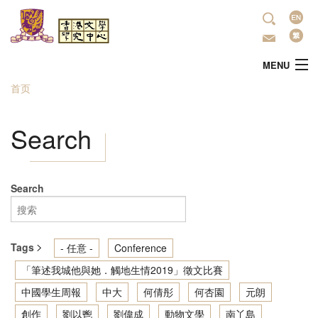
跳转到主要内容
语
言
MENU
首页
当前位置
主頁
Search
中心简介
最新活动
Search
學術研究
Tags
- 任意 -
Conference
文学推广
「筆述我城他與她．觸地生情2019」徵文比賽
中國學生周報
中大
何倩彤
何杏園
元朗
出版
創作
劉以鬯
劉偉成
動物文學
南丫島