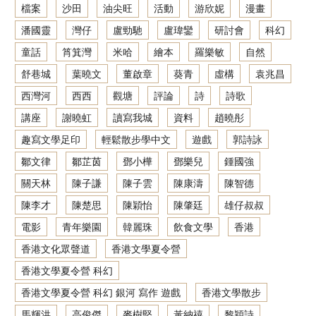
檔案
沙田
油尖旺
活動
游欣妮
漫畫
潘國靈
灣仔
盧勁馳
盧瑋鑾
研討會
科幻
童話
筲箕灣
米哈
繪本
羅樂敏
自然
舒巷城
葉曉文
董啟章
葵青
虛構
袁兆昌
西灣河
西西
觀塘
評論
詩
詩歌
講座
謝曉虹
讀寫我城
資料
趙曉彤
趣寫文學足印
輕鬆散步學中文
遊戲
郭詩詠
鄒文律
鄒芷茵
鄧小樺
鄧樂兒
鍾國強
關天林
陳子謙
陳子雲
陳康濤
陳智德
陳李才
陳楚思
陳穎怡
陳肇廷
雄仔叔叔
電影
青年樂園
韓麗珠
飲食文學
香港
香港文化眾聲道
香港文學夏令營
香港文學夏令營 科幻
香港文學夏令營 科幻 銀河 寫作 遊戲
香港文學散步
馬輝洪
高俊傑
麥樹堅
黃納禧
黎穎詩