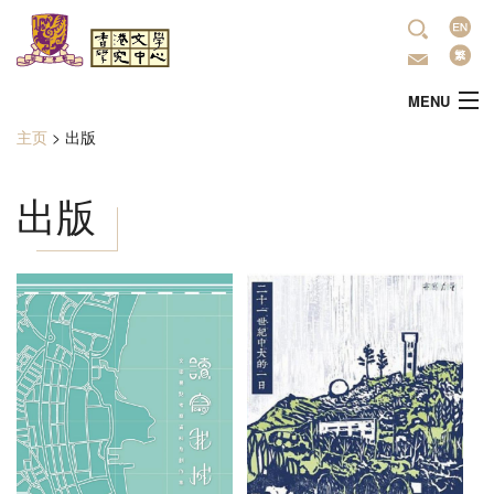
跳转到主要内容
语
言
MENU
主页
>
出版
当前位置
主頁
出版
中心简介
最新活动
學術研究
文学推广
出版