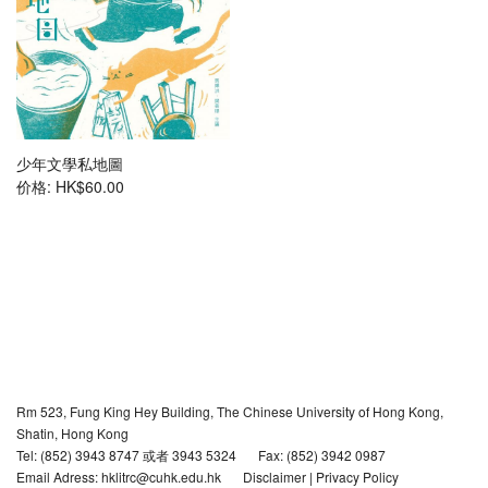
少年文學私地圖
价格:
HK$60.00
Rm 523, Fung King Hey Building, The Chinese University of Hong Kong,
Shatin, Hong Kong
Tel: (852) 3943 8747 或者 3943 5324
Fax: (852) 3942 0987
Email Adress: hklitrc@cuhk.edu.hk
Disclaimer
|
Privacy Policy