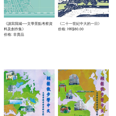
香港文學資料庫
相关连结
《讀寫我城──文學景點考察資
《二十一世紀中大的一日》
料及創作集》
价格:
HK$80.00
价格:
非賣品