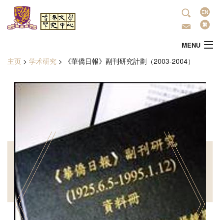
跳转到主要内容
语
言
MENU
主页
>
学术研究
>
《華僑日報》副刊研究計劃（2003-2004）
当前位置
主頁
中心简介
最新活动
學術研究
文学推广
出版