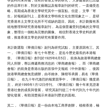
的作品單行本，對於文藝雜誌及報章副刊的研究， 一直備受忽
略，長期成為香港文學研究其中一個盲點。但是， 文學「寄
生」於報紙副刊上，是香港文學特殊文化生態現象之一， 是研
究香港本土文學文化所不可或缺的題目。因此， 本計劃擬有系
統地整理和研究香港報章副刊， 為這個普遍受到忽略的文學現
象，整理出一個較為完整的圖像。 相信對香港文學史料的累
積，推進香港文學史的研究有重要作用。
本計劃選取《華僑日報》副刊為研究試點， 主要原因有三。其
一，《華僑日報》有七十年歷史， 是迄今歷史最長的本港報
章。《華僑日報》創刊於1925年6月5日， 前身為旅港華商總會
同人所辦，專以傳遞商務消息的《華商總會報》， 而《華商總
會報》的前身是香港出版的首張中文報紙《中外新報》， 後因
旅港華商總會無意續辦，由岑維休、陳楷等承購，易名《華僑
日報》。 在九十年代激烈的報業競爭中，《華僑日報》幾度易
主， 終於1995年1月12日停刊。《華僑日報》幾十年來見證著
香港社會的成長與發展， 研究其副刊從二十年代到九十年代的
變化發展，有助清楚揭示本港副刊歷史的面相。
其二，《華僑日報》是一份由本地工商界創辦， 植根香港，極