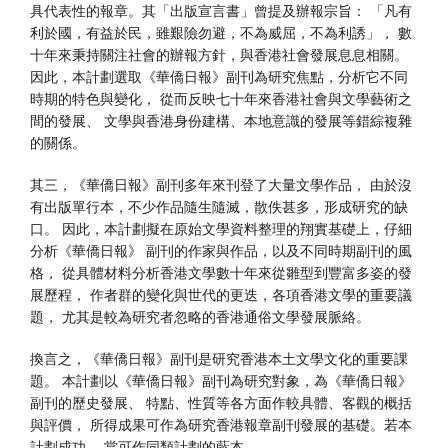
具代表性的報章。其「出版宣言書」曾提及辦報宗旨： 「凡有
利於國，有益於民，雖艱險勿避，不為威屈，不為利誘」， 數
十年來秉持關注社會的辦報方針，與香港社會發展息息相關。
因此，本計劃選取《華僑日報》副刊為研究焦點，分析它不同
時期的特色與變化， 從而反映七十年來香港社會與文學藝術之
間的發展、 文學與香港身份建構、本地意識的發展等錯綜複雜
的關係。
其三，《華僑日報》副刊多年來刊登了大量文學作品， 由於沒
有出版單行本，不少作品隨生隨滅，散佚甚多，形成研究的缺
口。 因此，本計劃擬在原始文學資料整理的翔實基礎上，仔細
分析《華僑日報》 副刊的作家與作品，以及不同時期副刊的風
格， 從具體材料分析香港文學數十年來從雛型到豐富多姿的發
展歷程， 作者群的變化與世代的更迭，各項香港文學的重要議
題， 尤其是較為研究者忽略的香港通俗文學發展脈絡。
換言之，《華僑日報》副刊是研究香港本土文學文化的重要課
題。 本計劃以《華僑日報》副刊為研究對象，為《華僑日報》
副刊的歷史發展、 特點、性質等各方面作較具體、客觀的概括
與評價， 所得成果可作為研究香港報章副刊發展的基礎。若本
計劃成功， 當可作同類計劃的藍本。