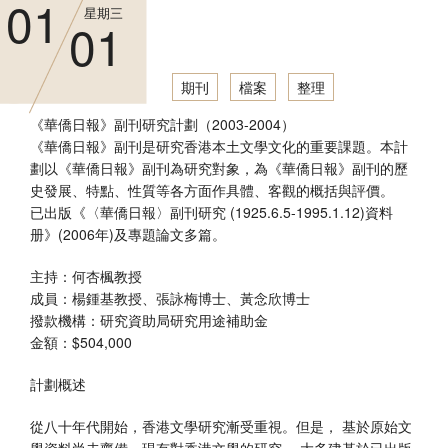
01
星期三
01
期刊
檔案
整理
《華僑日報》副刊研究計劃（2003-2004）
《華僑日報》副刊是研究香港本土文學文化的重要課題。本計
劃以《華僑日報》副刊為研究對象，為《華僑日報》副刊的歷
史發展、特點、性質等各方面作具體、客觀的概括與評價。
已出版《〈華僑日報〉副刊研究 (1925.6.5-1995.1.12)資料
册》(2006年)及專題論文多篇。
主持：何杏楓教授
成員：楊鍾基教授、張詠梅博士、黃念欣博士
撥款機構：研究資助局研究用途補助金
金額：$504,000
計劃概述
從八十年代開始，香港文學研究漸受重視。但是， 基於原始文
學資料尚未齊備，現有對香港文學的研究， 大多建基於已出版