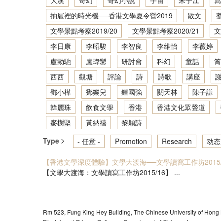
大澳
奇幻
奇幻小說
宇宙
宋子江
寫
抽屜裡的時光機──香港文學夏令營2019
散文
文學景點考察2019/20
文學景點考察2020/21
文
李日康
李昭駿
李智良
李維怡
李薇婷
盧勁馳
盧瑋鑾
研討會
科幻
童話
筲
西西
觀塘
評論
詩
詩歌
講座
鄧小樺
鄧樂兒
鍾國強
關天林
陳子謙
韓麗珠
飲食文學
香港
香港文化眾聲道
麥樹堅
黃納禧
黎穎詩
Type
- 任意 -
Promotion
Research
动态
【香港文學深度體驗】文學大渡海──文學讀寫工作坊2015/
【文學大渡海：文學讀寫工作坊2015/16】 ...
Rm 523, Fung King Hey Building, The Chinese University of Hong