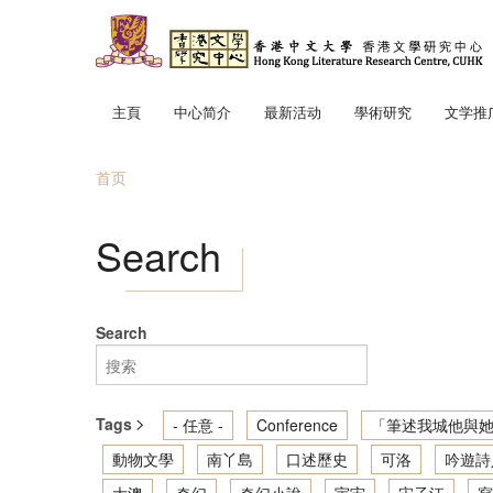
跳转到主要内容
主頁
中心简介
最新活动
學術研究
文学推
中心使命
「文學
首页
中心成員
趣寫文
当前位置
地景．
Search
筆述我
讀寫我
香港文
Search
輕鬆散
Tags
- 任意 -
Conference
「筆述我城他與她
動物文學
南丫島
口述歷史
可洛
吟遊詩