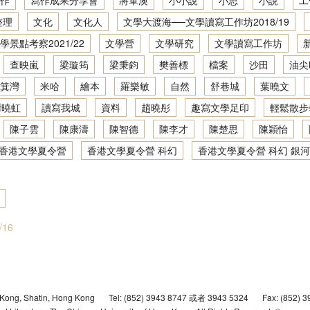
作
寫作成果分享會
將軍澳
小小說
小思
小說
工
地景．人文．寫作：創意寫作坊2021／22
文學大渡海──文學讀寫網上工作坊2020/21
整理
文化
文化人
文學大渡海──文學讀寫工作坊2018/19
學景點考察2021/22
文學營
文學研究
文學讀寫工作坊
地景．人文．寫作：創意寫作坊2022／23
香港文學深度體驗：文學景點考察2019/20
查映嵐
梁璇筠
梁秉鈞
樊善標
檔案
沙田
油尖
地景．人文．寫作：繪本製作班2022／23
文學大渡海──文學讀寫網上工作坊2019/20
箕灣
米哈
繪本
羅樂敏
自然
舒巷城
葉曉文
謝曉虹
讀寫我城
資料
趙曉彤
趣寫文學足印
輕鬆散步
香港文學深度體驗：文學景點考察2018/19
陳子雲
陳康濤
陳智德
陳李才
陳楚思
陳穎怡
文學大渡海──文學讀寫工作坊2018/19
香港文學夏令營
香港文學夏令營 科幻
香港文學夏令營 科幻 銀河
抽屜裡的時光機──香港文學夏令營2019
文學景點考察2017/18
活動計劃參考
16
文學大渡海──文學讀寫工作坊2017/18
狐狸先生的遊樂場── 香港文學夏令營2018
 Kong, Shatin, Hong Kong
Tel: (852) 3943 8747 或者 3943 5324
Fax: (852) 
文學景點考察2016/17