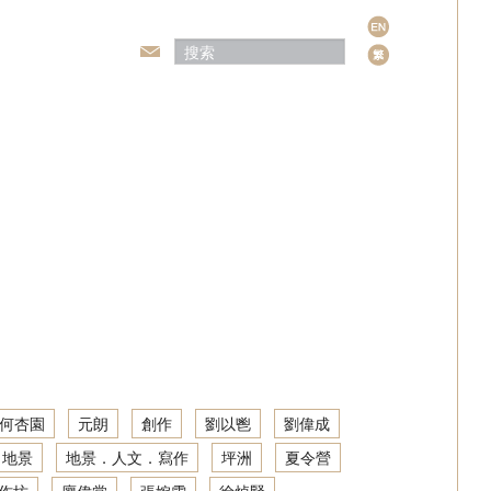
语
言
頒獎典禮
何杏園
元朗
創作
劉以鬯
劉偉成
地景
地景．人文．寫作
坪洲
夏令營