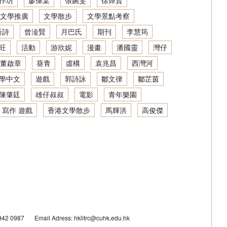
作坊
廖偉棠
張婉雯
徐焯賢
文學推廣
文學散步
文學景點考察
新詩
曾淦賢
月巴氏
期刊
李慧筠
旺
活動
游欣妮
漫畫
潘國靈
灣仔
董啟章
葵青
虛構
袁兆昌
西灣河
學中文
遊戲
郭詩詠
鄒文律
鄒芷茵
陳肇廷
雄仔叔叔
電影
青年樂園
 寫作 遊戲
香港文學散步
馬輝洪
高俊傑
3942 0987
Email Adress: hklitrc@cuhk.edu.hk