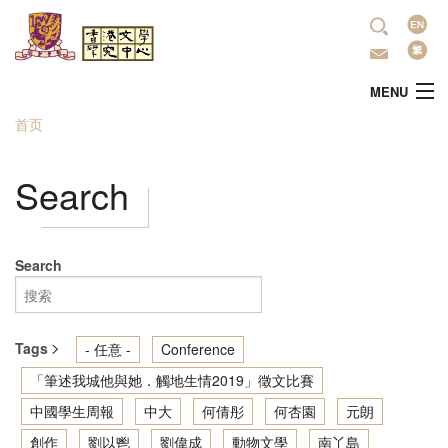
跳转到主要内容
语
言
MENU
首页
当前位置
主頁
Search
中心简介
最新活动
Search
學術研究
Tags
- 任意 -
Conference
文学推广
「筆述我城他與她．觸地生情2019」徵文比賽
中國學生周報
中大
何倩彤
何杏園
元朗
出版
創作
劉以鬯
劉偉成
動物文學
南丫島