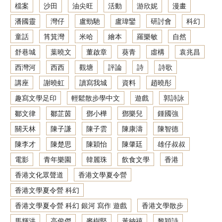
檔案
沙田
油尖旺
活動
游欣妮
漫畫
潘國靈
灣仔
盧勁馳
盧瑋鑾
研討會
科幻
童話
筲箕灣
米哈
繪本
羅樂敏
自然
舒巷城
葉曉文
董啟章
葵青
虛構
袁兆昌
西灣河
西西
觀塘
評論
詩
詩歌
講座
謝曉虹
讀寫我城
資料
趙曉彤
趣寫文學足印
輕鬆散步學中文
遊戲
郭詩詠
鄒文律
鄒芷茵
鄧小樺
鄧樂兒
鍾國強
關天林
陳子謙
陳子雲
陳康濤
陳智德
陳李才
陳楚思
陳穎怡
陳肇廷
雄仔叔叔
電影
青年樂園
韓麗珠
飲食文學
香港
香港文化眾聲道
香港文學夏令營
香港文學夏令營 科幻
香港文學夏令營 科幻 銀河 寫作 遊戲
香港文學散步
馬輝洪
高俊傑
麥樹堅
黃納禧
黎穎詩