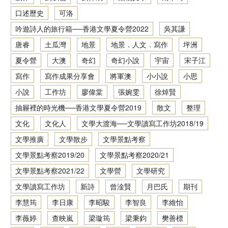
口述歷史
可洛
香港文學資料庫
吟遊詩人的旅行箱──香港文學夏令營2022
吳其謙
相关连结
唐睿
土瓜灣
地景
地景．人文．寫作
坪洲
夏令營
大澳
奇幻
奇幻小說
宇宙
宋子江
寫作
寫作成果分享會
將軍澳
小小說
小思
小說
工作坊
廖偉棠
張婉雯
徐焯賢
抽屜裡的時光機──香港文學夏令營2019
散文
整理
文化
文化人
文學大渡海──文學讀寫工作坊2018/19
文學推廣
文學散步
文學景點考察
文學景點考察2019/20
文學景點考察2020/21
文學景點考察2021/22
文學營
文學研究
文學讀寫工作坊
新詩
曾淦賢
月巴氏
期刊
李慧筠
李日康
李昭駿
李智良
李維怡
李薇婷
查映嵐
梁璇筠
梁秉鈞
樊善標