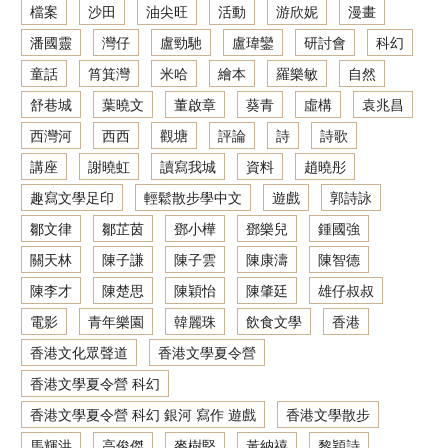
檔案
沙田
油尖旺
活動
游欣妮
漫畫
潘國靈
灣仔
盧勁馳
盧瑋鑾
研討會
科幻
童話
筲箕灣
米哈
繪本
羅樂敏
自然
舒巷城
葉曉文
董啟章
葵青
虛構
袁兆昌
西灣河
西西
觀塘
評論
詩
詩歌
講座
謝曉虹
讀寫我城
資料
趙曉彤
趣寫文學足印
輕鬆散步學中文
遊戲
郭詩詠
鄒文律
鄒芷茵
鄧小樺
鄧樂兒
鍾國強
關天林
陳子謙
陳子雲
陳康濤
陳智德
陳李才
陳楚思
陳穎怡
陳肇廷
雄仔叔叔
電影
青年樂園
韓麗珠
飲食文學
香港
香港文化眾聲道
香港文學夏令營
香港文學夏令營 科幻
香港文學夏令營 科幻 銀河 寫作 遊戲
香港文學散步
馬輝洪
高俊傑
麥樹堅
黃納禧
黎穎詩