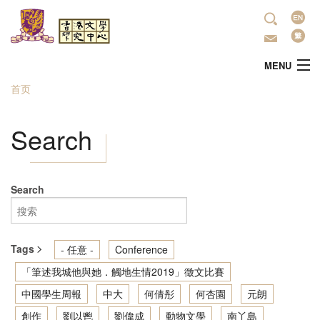
跳转到主要内容
语
言
MENU
首页
当前位置
主頁
Search
中心简介
最新活动
Search
學術研究
Tags
- 任意 -
Conference
文学推广
「筆述我城他與她．觸地生情2019」徵文比賽
中國學生周報
中大
何倩彤
何杏園
元朗
出版
創作
劉以鬯
劉偉成
動物文學
南丫島