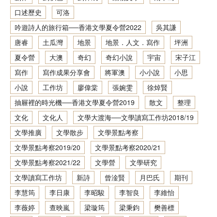
口述歷史
可洛
香港文學資料庫
吟遊詩人的旅行箱──香港文學夏令營2022
吳其謙
相关连结
唐睿
土瓜灣
地景
地景．人文．寫作
坪洲
夏令營
大澳
奇幻
奇幻小說
宇宙
宋子江
寫作
寫作成果分享會
將軍澳
小小說
小思
小說
工作坊
廖偉棠
張婉雯
徐焯賢
抽屜裡的時光機──香港文學夏令營2019
散文
整理
文化
文化人
文學大渡海──文學讀寫工作坊2018/19
文學推廣
文學散步
文學景點考察
文學景點考察2019/20
文學景點考察2020/21
文學景點考察2021/22
文學營
文學研究
文學讀寫工作坊
新詩
曾淦賢
月巴氏
期刊
李慧筠
李日康
李昭駿
李智良
李維怡
李薇婷
查映嵐
梁璇筠
梁秉鈞
樊善標