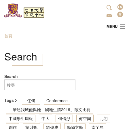
移至主內容
語
言
MENU
首頁
您在這裡
主頁
Search
中心簡介
最新活動
Search
學術研究
Tags
- 任何 -
Conference
文學推廣
「筆述我城他與她．觸地生情2019」徵文比賽
中國學生周報
中大
何倩彤
何杏園
元朗
出版
創作
劉以鬯
劉偉成
動物文學
南丫島