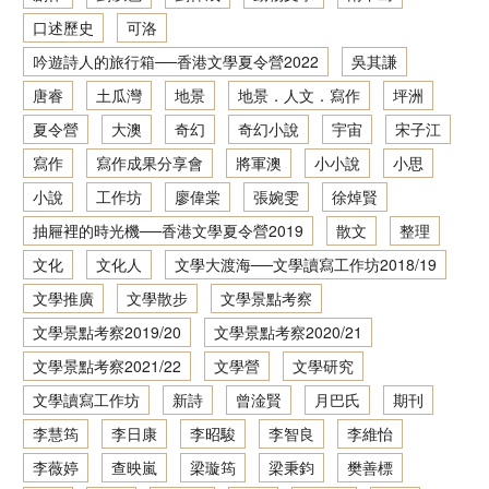
口述歷史
可洛
香港文學資料庫
吟遊詩人的旅行箱──香港文學夏令營2022
吳其謙
相關連結
唐睿
土瓜灣
地景
地景．人文．寫作
坪洲
夏令營
大澳
奇幻
奇幻小說
宇宙
宋子江
寫作
寫作成果分享會
將軍澳
小小說
小思
小說
工作坊
廖偉棠
張婉雯
徐焯賢
抽屜裡的時光機──香港文學夏令營2019
散文
整理
文化
文化人
文學大渡海──文學讀寫工作坊2018/19
文學推廣
文學散步
文學景點考察
文學景點考察2019/20
文學景點考察2020/21
文學景點考察2021/22
文學營
文學研究
文學讀寫工作坊
新詩
曾淦賢
月巴氏
期刊
李慧筠
李日康
李昭駿
李智良
李維怡
李薇婷
查映嵐
梁璇筠
梁秉鈞
樊善標