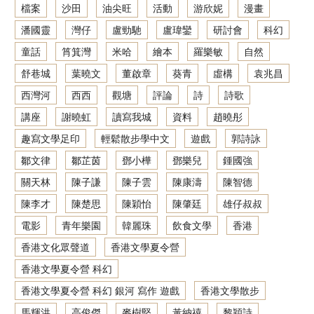
檔案
沙田
油尖旺
活動
游欣妮
漫畫
潘國靈
灣仔
盧勁馳
盧瑋鑾
研討會
科幻
童話
筲箕灣
米哈
繪本
羅樂敏
自然
舒巷城
葉曉文
董啟章
葵青
虛構
袁兆昌
西灣河
西西
觀塘
評論
詩
詩歌
講座
謝曉虹
讀寫我城
資料
趙曉彤
趣寫文學足印
輕鬆散步學中文
遊戲
郭詩詠
鄒文律
鄒芷茵
鄧小樺
鄧樂兒
鍾國強
關天林
陳子謙
陳子雲
陳康濤
陳智德
陳李才
陳楚思
陳穎怡
陳肇廷
雄仔叔叔
電影
青年樂園
韓麗珠
飲食文學
香港
香港文化眾聲道
香港文學夏令營
香港文學夏令營 科幻
香港文學夏令營 科幻 銀河 寫作 遊戲
香港文學散步
馬輝洪
高俊傑
麥樹堅
黃納禧
黎穎詩