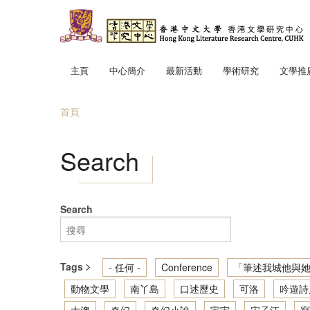
移至主內容
主頁
中心簡介
最新活動
學術研究
文學推
中心使命
「文學
首頁
中心成員
趣寫文
您在這裡
地景．
Search
筆述我
讀寫我
香港文
Search
輕鬆散
Tags
- 任何 -
Conference
「筆述我城他與她
動物文學
南丫島
口述歷史
可洛
吟遊詩