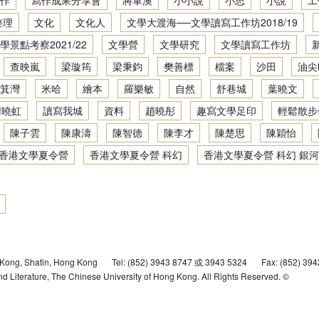
作
寫作成果分享會
將軍澳
小小說
小思
小說
工
地景．人文．寫作：創意寫作坊2021／22
文學大渡海──文學讀寫網上工作坊2020/21
整理
文化
文化人
文學大渡海──文學讀寫工作坊2018/19
學景點考察2021/22
文學營
文學研究
文學讀寫工作坊
地景．人文．寫作：創意寫作坊2022／23
香港文學深度體驗：文學景點考察2019/20
查映嵐
梁璇筠
梁秉鈞
樊善標
檔案
沙田
油尖
地景．人文．寫作：繪本製作班2022／23
文學大渡海──文學讀寫網上工作坊2019/20
箕灣
米哈
繪本
羅樂敏
自然
舒巷城
葉曉文
謝曉虹
讀寫我城
資料
趙曉彤
趣寫文學足印
輕鬆散步
香港文學深度體驗：文學景點考察2018/19
陳子雲
陳康濤
陳智德
陳李才
陳楚思
陳穎怡
文學大渡海──文學讀寫工作坊2018/19
香港文學夏令營
香港文學夏令營 科幻
香港文學夏令營 科幻 銀河
抽屜裡的時光機──香港文學夏令營2019
文學景點考察2017/18
活動計劃參考
文學大渡海──文學讀寫工作坊2017/18
 Kong, Shatin, Hong Kong
Tel: (852) 3943 8747 或 3943 5324
Fax: (852) 39
狐狸先生的遊樂場── 香港文學夏令營2018
 Literature, The Chinese University of Hong Kong. All Rights Reserved. ©
文學景點考察2016/17