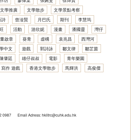
作坊
廖偉棠
張婉雯
徐焯賢
文學推廣
文學散步
文學景點考察
新詩
曾淦賢
月巴氏
期刊
李慧筠
旺
活動
游欣妮
漫畫
潘國靈
灣仔
董啟章
葵青
虛構
袁兆昌
西灣河
學中文
遊戲
郭詩詠
鄒文律
鄒芷茵
陳肇廷
雄仔叔叔
電影
青年樂園
 寫作 遊戲
香港文學散步
馬輝洪
高俊傑
42 0987
Email Adress: hklitrc@cuhk.edu.hk