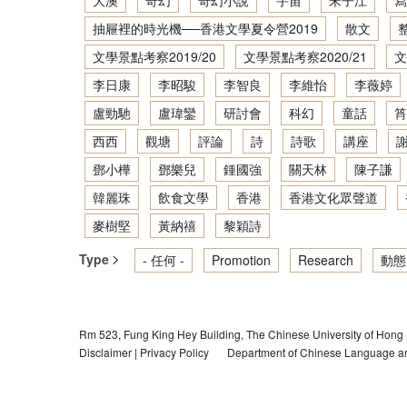
大澳
奇幻
奇幻小說
宇宙
宋子江
寫
抽屜裡的時光機──香港文學夏令營2019
散文
文學景點考察2019/20
文學景點考察2020/21
文
李日康
李昭駿
李智良
李維怡
李薇婷
盧勁馳
盧瑋鑾
研討會
科幻
童話
筲
西西
觀塘
評論
詩
詩歌
講座
鄧小樺
鄧樂兒
鍾國強
關天林
陳子謙
韓麗珠
飲食文學
香港
香港文化眾聲道
麥樹堅
黃納禧
黎穎詩
Type
- 任何 -
Promotion
Research
動態
Rm 523, Fung King Hey Building, The Chinese University of Hong
Disclaimer
|
Privacy Policy
Department of Chinese Language and