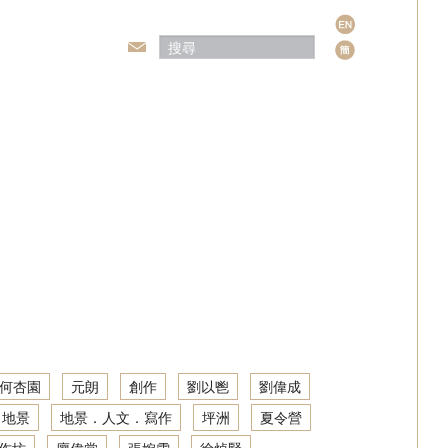
語
言
頒獎典禮
何杏園
元朗
創作
劉以鬯
劉偉成
地景
地景．人文．寫作
坪洲
夏令營