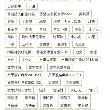
口述歷史
可洛
香港文學資料庫
吟遊詩人的旅行箱──香港文學夏令營2022
吳其謙
相關連結
唐睿
土瓜灣
地景
地景．人文．寫作
坪洲
夏令營
大澳
奇幻
奇幻小說
宇宙
宋子江
寫作
寫作成果分享會
將軍澳
小小說
小思
小說
工作坊
廖偉棠
張婉雯
徐焯賢
抽屜裡的時光機──香港文學夏令營2019
散文
整理
文化
文化人
文學大渡海──文學讀寫工作坊2018/19
文學推廣
文學散步
文學景點考察
文學景點考察2019/20
文學景點考察2020/21
文學景點考察2021/22
文學營
文學研究
文學讀寫工作坊
新詩
曾淦賢
月巴氏
期刊
李慧筠
李日康
李昭駿
李智良
李維怡
李薇婷
查映嵐
梁璇筠
梁秉鈞
樊善標