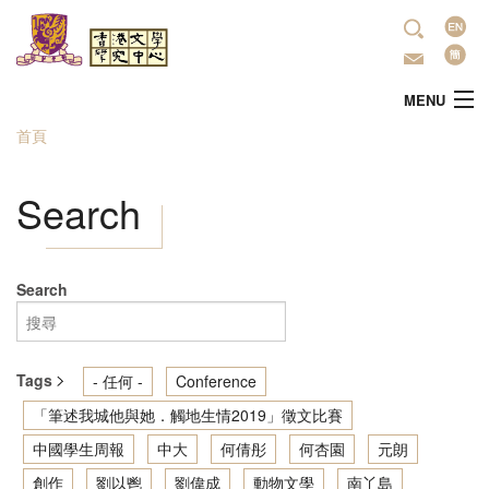
移至主內容
語
言
MENU
首頁
您在這裡
主頁
Search
中心簡介
最新活動
Search
學術研究
Tags
- 任何 -
Conference
文學推廣
「筆述我城他與她．觸地生情2019」徵文比賽
中國學生周報
中大
何倩彤
何杏園
元朗
出版
創作
劉以鬯
劉偉成
動物文學
南丫島