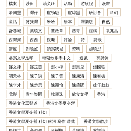
檔案
沙田
油尖旺
活動
游欣妮
漫畫
潘國靈
灣仔
盧勁馳
盧瑋鑾
研討會
科幻
童話
筲箕灣
米哈
繪本
羅樂敏
自然
舒巷城
葉曉文
董啟章
葵青
虛構
袁兆昌
西灣河
西西
觀塘
評論
詩
詩歌
講座
謝曉虹
讀寫我城
資料
趙曉彤
趣寫文學足印
輕鬆散步學中文
遊戲
郭詩詠
鄒文律
鄒芷茵
鄧小樺
鄧樂兒
鍾國強
關天林
陳子謙
陳子雲
陳康濤
陳智德
陳李才
陳楚思
陳穎怡
陳肇廷
雄仔叔叔
電影
青年樂園
韓麗珠
飲食文學
香港
香港文化眾聲道
香港文學夏令營
香港文學夏令營 科幻
香港文學夏令營 科幻 銀河 寫作 遊戲
香港文學散步
馬輝洪
高俊傑
麥樹堅
黃納禧
黎穎詩