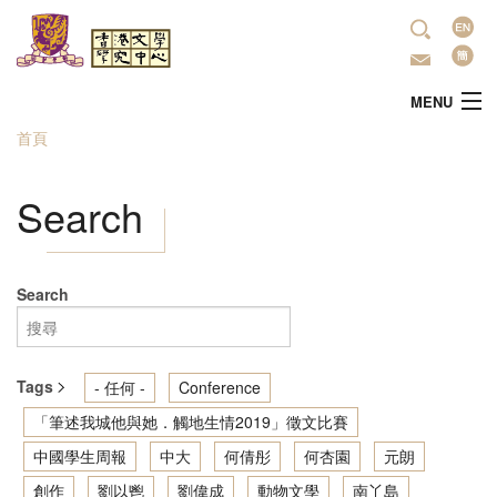
移至主內容
語
言
MENU
首頁
您在這裡
主頁
Search
中心簡介
最新活動
Search
學術研究
Tags
- 任何 -
Conference
文學推廣
「筆述我城他與她．觸地生情2019」徵文比賽
中國學生周報
中大
何倩彤
何杏園
元朗
出版
創作
劉以鬯
劉偉成
動物文學
南丫島