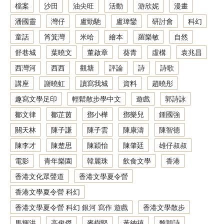
檔案
沙田
油尖旺
活動
游欣妮
漫畫
潘國靈
灣仔
盧勁馳
盧瑋鑾
研討會
科幻
童話
筲箕灣
米哈
繪本
羅樂敏
自然
舒巷城
葉曉文
董啟章
葵青
虛構
袁兆昌
西灣河
西西
觀塘
評論
詩
詩歌
講座
謝曉虹
讀寫我城
資料
趙曉彤
趣寫文學足印
輕鬆散步學中文
遊戲
郭詩詠
鄒文律
鄒芷茵
鄧小樺
鄧樂兒
鍾國強
關天林
陳子謙
陳子雲
陳康濤
陳智德
陳李才
陳楚思
陳穎怡
陳肇廷
雄仔叔叔
電影
青年樂園
韓麗珠
飲食文學
香港
香港文化眾聲道
香港文學夏令營
香港文學夏令營 科幻
香港文學夏令營 科幻 銀河 寫作 遊戲
香港文學散步
馬輝洪
高俊傑
麥樹堅
黃納禧
黎穎詩