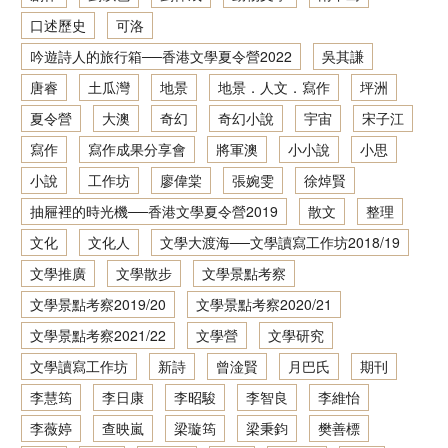
口述歷史
可洛
香港文學資料庫
吟遊詩人的旅行箱──香港文學夏令營2022
吳其謙
相關連結
唐睿
土瓜灣
地景
地景．人文．寫作
坪洲
夏令營
大澳
奇幻
奇幻小說
宇宙
宋子江
寫作
寫作成果分享會
將軍澳
小小說
小思
小說
工作坊
廖偉棠
張婉雯
徐焯賢
抽屜裡的時光機──香港文學夏令營2019
散文
整理
文化
文化人
文學大渡海──文學讀寫工作坊2018/19
文學推廣
文學散步
文學景點考察
文學景點考察2019/20
文學景點考察2020/21
文學景點考察2021/22
文學營
文學研究
文學讀寫工作坊
新詩
曾淦賢
月巴氏
期刊
李慧筠
李日康
李昭駿
李智良
李維怡
李薇婷
查映嵐
梁璇筠
梁秉鈞
樊善標