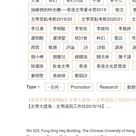
大澳
奇幻
奇幻小說
宇宙
宋子江
寫
抽屜裡的時光機──香港文學夏令營2019
散文
文學景點考察2019/20
文學景點考察2020/21
文
李日康
李昭駿
李智良
李維怡
李薇婷
盧勁馳
盧瑋鑾
研討會
科幻
童話
筲
西西
觀塘
評論
詩
詩歌
講座
鄧小樺
鄧樂兒
鍾國強
關天林
陳子謙
韓麗珠
飲食文學
香港
香港文化眾聲道
麥樹堅
黃納禧
黎穎詩
Type
- 任何 -
Promotion
Research
動態
【香港文學深度體驗】文學大渡海──文學讀寫工作坊2015/
【文學大渡海：文學讀寫工作坊2015/16】 ...
Rm 523, Fung King Hey Building, The Chinese University of Hong