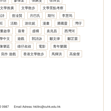
作坊
廖偉棠
張婉雯
徐焯賢
文學推廣
文學散步
文學景點考察
新詩
曾淦賢
月巴氏
期刊
李慧筠
旺
活動
游欣妮
漫畫
潘國靈
灣仔
董啟章
葵青
虛構
袁兆昌
西灣河
學中文
遊戲
郭詩詠
鄒文律
鄒芷茵
陳肇廷
雄仔叔叔
電影
青年樂園
 寫作 遊戲
香港文學散步
馬輝洪
高俊傑
42 0987
Email Adress: hklitrc@cuhk.edu.hk