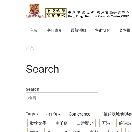
移至主內容
主頁
中心簡介
最新活動
學術研究
文學推
中心使命
「文學
首頁
中心成員
趣寫文
您在這裡
地景．
Search
筆述我
讀寫我
香港文
Search
輕鬆散
Tags
- 任何 -
Conference
「筆述我城他與她
動物文學
南丫島
口述歷史
可洛
吟遊詩