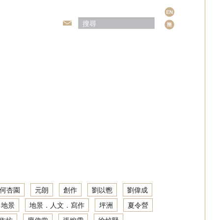
語
言
頒獎典禮
何杏園
元朗
創作
劉以鬯
劉偉成
地景
地景．人文．寫作
坪洲
夏令營