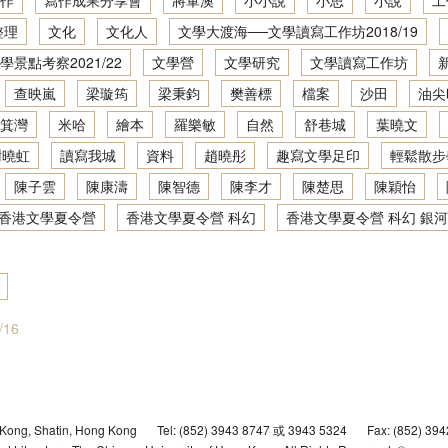
作
寫作成果分享會
將軍澳
小小說
小思
小說
工
地景．人文．寫作：創意寫作坊2021／22
文學大渡海──文學讀寫網上工作坊2020/21
整理
文化
文化人
文學大渡海──文學讀寫工作坊2018/19
學景點考察2021/22
文學營
文學研究
文學讀寫工作坊
地景．人文．寫作：創意寫作坊2022／23
香港文學深度體驗：文學景點考察2019/20
查映嵐
梁璇筠
梁秉鈞
樊善標
檔案
沙田
油尖
地景．人文．寫作：繪本製作班2022／23
文學大渡海──文學讀寫網上工作坊2019/20
箕灣
米哈
繪本
羅樂敏
自然
舒巷城
葉曉文
謝曉虹
讀寫我城
資料
趙曉彤
趣寫文學足印
輕鬆散步
香港文學深度體驗：文學景點考察2018/19
陳子雲
陳康濤
陳智德
陳李才
陳楚思
陳穎怡
文學大渡海──文學讀寫工作坊2018/19
香港文學夏令營
香港文學夏令營 科幻
香港文學夏令營 科幻 銀河
抽屜裡的時光機──香港文學夏令營2019
文學景點考察2017/18
活動計劃參考
16
文學大渡海──文學讀寫工作坊2017/18
狐狸先生的遊樂場── 香港文學夏令營2018
 Kong, Shatin, Hong Kong
Tel: (852) 3943 8747 或 3943 5324
Fax: (852) 39
文學景點考察2016/17