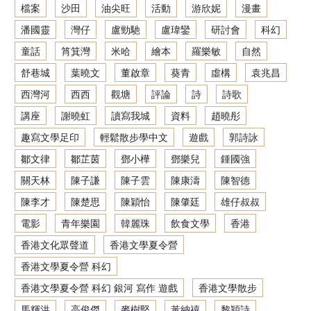
檔案
沙田
油尖旺
活動
游欣妮
漫畫
潘國靈
灣仔
盧勁馳
盧瑋鑾
研討會
科幻
童話
筲箕灣
米哈
繪本
羅樂敏
自然
舒巷城
葉曉文
董啟章
葵青
虛構
袁兆昌
西灣河
西西
觀塘
評論
詩
詩歌
講座
謝曉虹
讀寫我城
資料
趙曉彤
趣寫文學足印
輕鬆散步學中文
遊戲
郭詩詠
鄒文律
鄒芷茵
鄧小樺
鄧樂兒
鍾國強
關天林
陳子謙
陳子雲
陳康濤
陳智德
陳李才
陳楚思
陳穎怡
陳肇廷
雄仔叔叔
電影
青年樂園
韓麗珠
飲食文學
香港
香港文化眾聲道
香港文學夏令營
香港文學夏令營 科幻
香港文學夏令營 科幻 銀河 寫作 遊戲
香港文學散步
馬輝洪
高俊傑
麥樹堅
黃納禧
黎穎詩