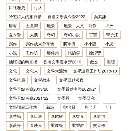
口述歷史
可洛
香港文學資料庫
吟遊詩人的旅行箱──香港文學夏令營2022
吳其謙
相關連結
唐睿
土瓜灣
地景
地景．人文．寫作
坪洲
夏令營
大澳
奇幻
奇幻小說
宇宙
宋子江
寫作
寫作成果分享會
將軍澳
小小說
小思
小說
工作坊
廖偉棠
張婉雯
徐焯賢
抽屜裡的時光機──香港文學夏令營2019
散文
整理
文化
文化人
文學大渡海──文學讀寫工作坊2018/19
文學推廣
文學散步
文學景點考察
文學景點考察2019/20
文學景點考察2020/21
文學景點考察2021/22
文學營
文學研究
文學讀寫工作坊
新詩
曾淦賢
月巴氏
期刊
李慧筠
李日康
李昭駿
李智良
李維怡
李薇婷
查映嵐
梁璇筠
梁秉鈞
樊善標