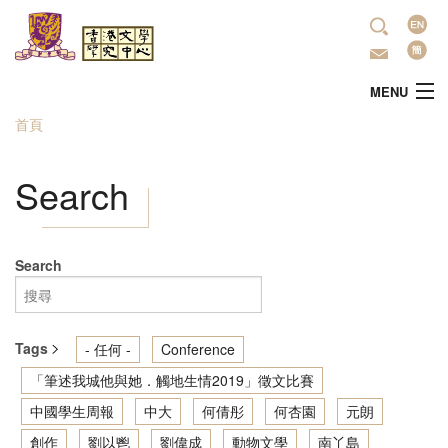
移至主內容
語
言
MENU
首頁
您在這裡
主頁
Search
中心簡介
最新活動
Search
學術研究
Tags
- 任何 -
Conference
文學推廣
「筆述我城他與她．觸地生情2019」徵文比賽
中國學生周報
中大
何倩彤
何杏園
元朗
出版
創作
劉以鬯
劉偉成
動物文學
南丫島