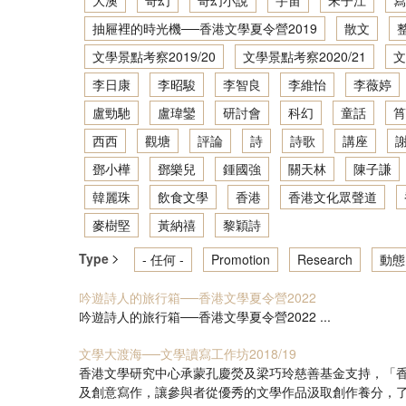
大澳
奇幻
奇幻小說
宇宙
宋子江
寫
抽屜裡的時光機──香港文學夏令營2019
散文
文學景點考察2019/20
文學景點考察2020/21
文
李日康
李昭駿
李智良
李維怡
李薇婷
盧勁馳
盧瑋鑾
研討會
科幻
童話
筲
西西
觀塘
評論
詩
詩歌
講座
鄧小樺
鄧樂兒
鍾國強
關天林
陳子謙
韓麗珠
飲食文學
香港
香港文化眾聲道
麥樹堅
黃納禧
黎穎詩
Type
- 任何 -
Promotion
Research
動態
吟遊詩人的旅行箱──香港文學夏令營2022
吟遊詩人的旅行箱──香港文學夏令營2022 ...
文學大渡海──文學讀寫工作坊2018/19
香港文學研究中心承蒙孔慶熒及梁巧玲慈善基金支持，「香港
及創意寫作，讓參與者從優秀的文學作品汲取創作養分，了