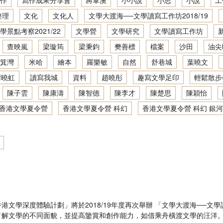
作
寫作成果分享會
將軍澳
小小說
小思
小說
工
地景．人文．寫作：創意寫作坊2021／22
文學大渡海──文學讀寫網上工作坊2020/21
整理
文化
文化人
文學大渡海──文學讀寫工作坊2018/19
學景點考察2021/22
文學營
文學研究
文學讀寫工作坊
地景．人文．寫作：創意寫作坊2022／23
香港文學深度體驗：文學景點考察2019/20
查映嵐
梁璇筠
梁秉鈞
樊善標
檔案
沙田
油尖
地景．人文．寫作：繪本製作班2022／23
文學大渡海──文學讀寫網上工作坊2019/20
箕灣
米哈
繪本
羅樂敏
自然
舒巷城
葉曉文
謝曉虹
讀寫我城
資料
趙曉彤
趣寫文學足印
輕鬆散步
香港文學深度體驗：文學景點考察2018/19
陳子雲
陳康濤
陳智德
陳李才
陳楚思
陳穎怡
文學大渡海──文學讀寫工作坊2018/19
香港文學夏令營
香港文學夏令營 科幻
香港文學夏令營 科幻 銀河
抽屜裡的時光機──香港文學夏令營2019
文學景點考察2017/18
活動計劃參考
文學大渡海──文學讀寫工作坊2017/18
狐狸先生的遊樂場── 香港文學夏令營2018
文學深度體驗計劃」將於2018/19年度再次舉辦 「文學大渡海──
解文學的不同面貌，並提高鑒賞和創作能力，如借乘舟橫渡文學的汪洋。活動
文學景點考察2016/17