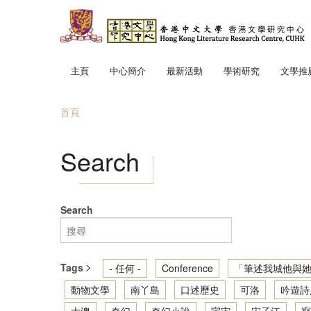
移至主內容
主頁
中心簡介
最新活動
學術研究
文學推
中心使命
「文學
首頁
中心成員
趣寫文
您在這裡
地景．
Search
筆述我
讀寫我
香港文
Search
輕鬆散
Tags
- 任何 -
Conference
「筆述我城他與她
動物文學
南丫島
口述歷史
可洛
吟遊詩