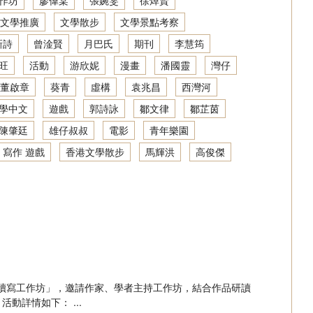
作坊
廖偉棠
張婉雯
徐焯賢
文學推廣
文學散步
文學景點考察
新詩
曾淦賢
月巴氏
期刊
李慧筠
旺
活動
游欣妮
漫畫
潘國靈
灣仔
董啟章
葵青
虛構
袁兆昌
西灣河
學中文
遊戲
郭詩詠
鄒文律
鄒芷茵
陳肇廷
雄仔叔叔
電影
青年樂園
 寫作 遊戲
香港文學散步
馬輝洪
高俊傑
文學讀寫工作坊」，邀請作家、學者主持工作坊，結合作品研讀
詳情如下： ...