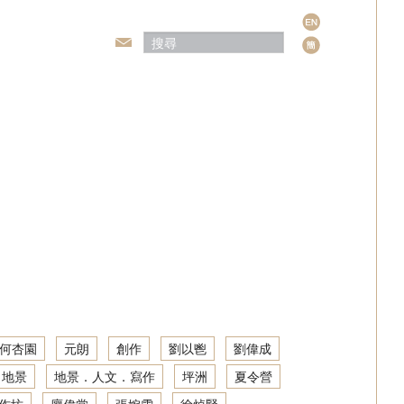
語
言
頒獎典禮
何杏園
元朗
創作
劉以鬯
劉偉成
地景
地景．人文．寫作
坪洲
夏令營