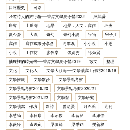
口述歷史
可洛
香港文學資料庫
吟遊詩人的旅行箱──香港文學夏令營2022
吳其謙
相關連結
唐睿
土瓜灣
地景
地景．人文．寫作
坪洲
夏令營
大澳
奇幻
奇幻小說
宇宙
宋子江
寫作
寫作成果分享會
將軍澳
小小說
小思
小說
工作坊
廖偉棠
張婉雯
徐焯賢
抽屜裡的時光機──香港文學夏令營2019
散文
整理
文化
文化人
文學大渡海──文學讀寫工作坊2018/19
文學推廣
文學散步
文學景點考察
文學景點考察2019/20
文學景點考察2020/21
文學景點考察2021/22
文學營
文學研究
文學讀寫工作坊
新詩
曾淦賢
月巴氏
期刊
李慧筠
李日康
李昭駿
李智良
李維怡
李薇婷
查映嵐
梁璇筠
梁秉鈞
樊善標