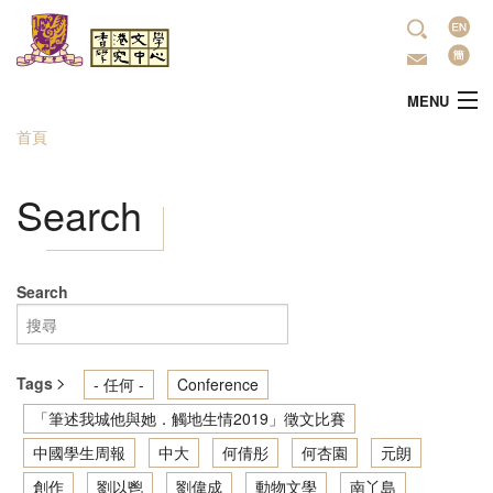
移至主內容
語
言
MENU
首頁
您在這裡
主頁
Search
中心簡介
最新活動
Search
學術研究
Tags
- 任何 -
Conference
文學推廣
「筆述我城他與她．觸地生情2019」徵文比賽
中國學生周報
中大
何倩彤
何杏園
元朗
出版
創作
劉以鬯
劉偉成
動物文學
南丫島