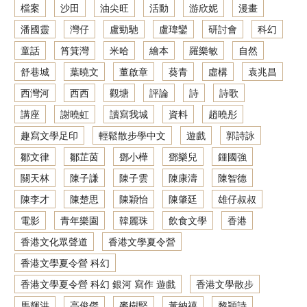
檔案
沙田
油尖旺
活動
游欣妮
漫畫
潘國靈
灣仔
盧勁馳
盧瑋鑾
研討會
科幻
童話
筲箕灣
米哈
繪本
羅樂敏
自然
舒巷城
葉曉文
董啟章
葵青
虛構
袁兆昌
西灣河
西西
觀塘
評論
詩
詩歌
講座
謝曉虹
讀寫我城
資料
趙曉彤
趣寫文學足印
輕鬆散步學中文
遊戲
郭詩詠
鄒文律
鄒芷茵
鄧小樺
鄧樂兒
鍾國強
關天林
陳子謙
陳子雲
陳康濤
陳智德
陳李才
陳楚思
陳穎怡
陳肇廷
雄仔叔叔
電影
青年樂園
韓麗珠
飲食文學
香港
香港文化眾聲道
香港文學夏令營
香港文學夏令營 科幻
香港文學夏令營 科幻 銀河 寫作 遊戲
香港文學散步
馬輝洪
高俊傑
麥樹堅
黃納禧
黎穎詩