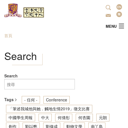
移至主內容
語
言
MENU
首頁
您在這裡
主頁
Search
中心簡介
最新活動
Search
學術研究
Tags
- 任何 -
Conference
文學推廣
「筆述我城他與她．觸地生情2019」徵文比賽
中國學生周報
中大
何倩彤
何杏園
元朗
出版
創作
劉以鬯
劉偉成
動物文學
南丫島