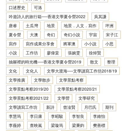
口述歷史
可洛
香港文學資料庫
吟遊詩人的旅行箱──香港文學夏令營2022
吳其謙
相關連結
唐睿
土瓜灣
地景
地景．人文．寫作
坪洲
夏令營
大澳
奇幻
奇幻小說
宇宙
宋子江
寫作
寫作成果分享會
將軍澳
小小說
小思
小說
工作坊
廖偉棠
張婉雯
徐焯賢
抽屜裡的時光機──香港文學夏令營2019
散文
整理
文化
文化人
文學大渡海──文學讀寫工作坊2018/19
文學推廣
文學散步
文學景點考察
文學景點考察2019/20
文學景點考察2020/21
文學景點考察2021/22
文學營
文學研究
文學讀寫工作坊
新詩
曾淦賢
月巴氏
期刊
李慧筠
李日康
李昭駿
李智良
李維怡
李薇婷
查映嵐
梁璇筠
梁秉鈞
樊善標