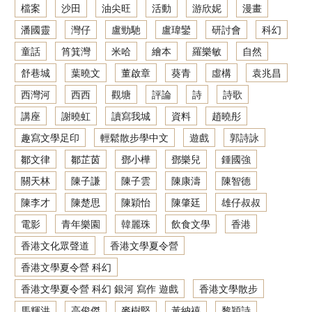
檔案
沙田
油尖旺
活動
游欣妮
漫畫
潘國靈
灣仔
盧勁馳
盧瑋鑾
研討會
科幻
童話
筲箕灣
米哈
繪本
羅樂敏
自然
舒巷城
葉曉文
董啟章
葵青
虛構
袁兆昌
西灣河
西西
觀塘
評論
詩
詩歌
講座
謝曉虹
讀寫我城
資料
趙曉彤
趣寫文學足印
輕鬆散步學中文
遊戲
郭詩詠
鄒文律
鄒芷茵
鄧小樺
鄧樂兒
鍾國強
關天林
陳子謙
陳子雲
陳康濤
陳智德
陳李才
陳楚思
陳穎怡
陳肇廷
雄仔叔叔
電影
青年樂園
韓麗珠
飲食文學
香港
香港文化眾聲道
香港文學夏令營
香港文學夏令營 科幻
香港文學夏令營 科幻 銀河 寫作 遊戲
香港文學散步
馬輝洪
高俊傑
麥樹堅
黃納禧
黎穎詩