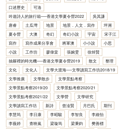
口述歷史
可洛
香港文學資料庫
吟遊詩人的旅行箱──香港文學夏令營2022
吳其謙
相關連結
唐睿
土瓜灣
地景
地景．人文．寫作
坪洲
夏令營
大澳
奇幻
奇幻小說
宇宙
宋子江
寫作
寫作成果分享會
將軍澳
小小說
小思
小說
工作坊
廖偉棠
張婉雯
徐焯賢
抽屜裡的時光機──香港文學夏令營2019
散文
整理
文化
文化人
文學大渡海──文學讀寫工作坊2018/19
文學推廣
文學散步
文學景點考察
文學景點考察2019/20
文學景點考察2020/21
文學景點考察2021/22
文學營
文學研究
文學讀寫工作坊
新詩
曾淦賢
月巴氏
期刊
李慧筠
李日康
李昭駿
李智良
李維怡
李薇婷
查映嵐
梁璇筠
梁秉鈞
樊善標