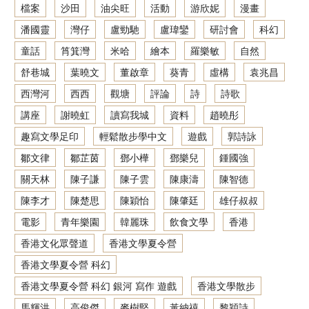
檔案
沙田
油尖旺
活動
游欣妮
漫畫
潘國靈
灣仔
盧勁馳
盧瑋鑾
研討會
科幻
童話
筲箕灣
米哈
繪本
羅樂敏
自然
舒巷城
葉曉文
董啟章
葵青
虛構
袁兆昌
西灣河
西西
觀塘
評論
詩
詩歌
講座
謝曉虹
讀寫我城
資料
趙曉彤
趣寫文學足印
輕鬆散步學中文
遊戲
郭詩詠
鄒文律
鄒芷茵
鄧小樺
鄧樂兒
鍾國強
關天林
陳子謙
陳子雲
陳康濤
陳智德
陳李才
陳楚思
陳穎怡
陳肇廷
雄仔叔叔
電影
青年樂園
韓麗珠
飲食文學
香港
香港文化眾聲道
香港文學夏令營
香港文學夏令營 科幻
香港文學夏令營 科幻 銀河 寫作 遊戲
香港文學散步
馬輝洪
高俊傑
麥樹堅
黃納禧
黎穎詩