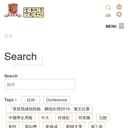
移至主內容
語
言
MENU
首頁
您在這裡
主頁
Search
中心簡介
最新活動
Search
學術研究
Tags
- 任何 -
Conference
文學推廣
「筆述我城他與她．觸地生情2019」徵文比賽
中國學生周報
中大
何倩彤
何杏園
元朗
出版
創作
劉以鬯
劉偉成
動物文學
南丫島