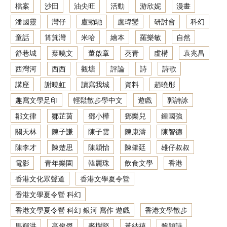
檔案
沙田
油尖旺
活動
游欣妮
漫畫
潘國靈
灣仔
盧勁馳
盧瑋鑾
研討會
科幻
童話
筲箕灣
米哈
繪本
羅樂敏
自然
舒巷城
葉曉文
董啟章
葵青
虛構
袁兆昌
西灣河
西西
觀塘
評論
詩
詩歌
講座
謝曉虹
讀寫我城
資料
趙曉彤
趣寫文學足印
輕鬆散步學中文
遊戲
郭詩詠
鄒文律
鄒芷茵
鄧小樺
鄧樂兒
鍾國強
關天林
陳子謙
陳子雲
陳康濤
陳智德
陳李才
陳楚思
陳穎怡
陳肇廷
雄仔叔叔
電影
青年樂園
韓麗珠
飲食文學
香港
香港文化眾聲道
香港文學夏令營
香港文學夏令營 科幻
香港文學夏令營 科幻 銀河 寫作 遊戲
香港文學散步
馬輝洪
高俊傑
麥樹堅
黃納禧
黎穎詩