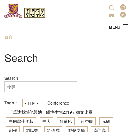
移至主內容
語
言
MENU
首頁
您在這裡
主頁
Search
中心簡介
最新活動
Search
學術研究
Tags
- 任何 -
Conference
文學推廣
「筆述我城他與她．觸地生情2019」徵文比賽
中國學生周報
中大
何倩彤
何杏園
元朗
出版
創作
劉以鬯
劉偉成
動物文學
南丫島