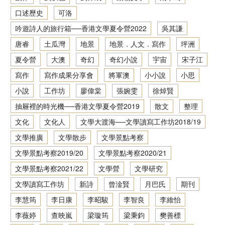
口述歷史
可洛
香港文學資料庫
吟遊詩人的旅行箱──香港文學夏令營2022
吳其謙
相關連結
唐睿
土瓜灣
地景
地景．人文．寫作
坪洲
夏令營
大澳
奇幻
奇幻小說
宇宙
宋子江
寫作
寫作成果分享會
將軍澳
小小說
小思
小說
工作坊
廖偉棠
張婉雯
徐焯賢
抽屜裡的時光機──香港文學夏令營2019
散文
整理
文化
文化人
文學大渡海──文學讀寫工作坊2018/19
文學推廣
文學散步
文學景點考察
文學景點考察2019/20
文學景點考察2020/21
文學景點考察2021/22
文學營
文學研究
文學讀寫工作坊
新詩
曾淦賢
月巴氏
期刊
李慧筠
李日康
李昭駿
李智良
李維怡
李薇婷
查映嵐
梁璇筠
梁秉鈞
樊善標