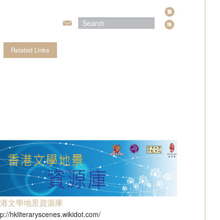
Langu
Related Links
22／23」徵文比賽頒獎典禮
獎典禮
比賽
3
開講座
集
香港文學地景資源庫
作集
tp://hkliteraryscenes.wikidot.com/