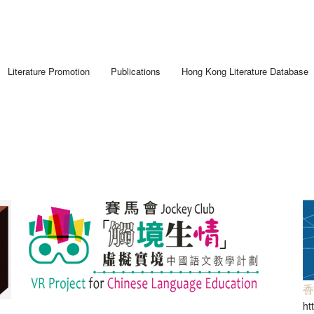
Literature Promotion
Publications
Hong Kong Literature Database
「文學匯流．五四香港」劇場教學計劃
Newsletter
趣寫文學足印：中學生文學景點考察
趣寫文學足印：「觸地生情2021」徵文比賽
地景．人文．寫作：中學生社區文學導覽
「書寫少年文學地景」大型公開講座暨「觸地生情20
趣寫文學足印：中學生文學景點考察2019／20
筆述我城他與她： 初中學生文學景點考察
「『凡』事都能作？」大型公開講座暨徵文比賽頒
地景．人文．寫作：「觸地生情2022／23」徵文
讀寫我城： 初中學生文學景點考察
趣寫文學足印：中學生文學景點考察2020／21
「藝、文人生」大型公開講座暨徵文比賽頒獎典禮
「筆述我城他與她．觸地生情2019」徵文比賽
香港文學深度體驗計劃
地景．人文．寫作：中學生社區文學導覽 2022／2
吟遊詩人的旅行箱──香港文學夏令營2022
趣寫文學足印：創作工作坊2020／21
寫作成果分享會 2016/17
輕鬆散步學中文
筆述我城他與她：初中學生文學景點考察 2017/18
地景．人文．寫作：中學生社區文學導覽2021／22
香港文學深度體驗：文學景點考察2021/22
「身土不二？——關於以文字成家 / 離家」大型公
讀寫我城：初中學生文學景點考察 2016/17
筆述我城他與她：初中學生文學景點考察2018／19
地景．人文．寫作：中學生社區文學導覽繪本創作
文學大渡海──文學讀寫網上工作坊2021/22
寫作成果分享會 2015/16
地景．人文．寫作：中學生社區文學導覽資料及創
香港文學深度體驗：文學景點考察2020/21
ht
讀寫我城：初中學生文學景點考察 2015/16