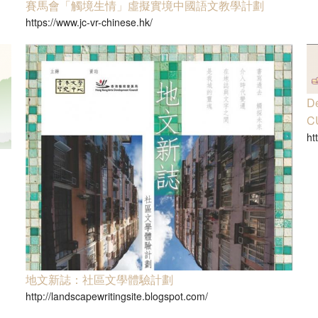
賽馬會「觸境生情」虛擬實境中國語文教學計劃
地景．人文．寫作：創意寫作坊2021／22
文學大渡海──文學讀寫網上工作坊2020/21
https://www.jc-vr-chinese.hk/
地景．人文．寫作：創意寫作坊2022／23
香港文學深度體驗：文學景點考察2019/20
地景．人文．寫作：繪本製作班2022／23
文學大渡海──文學讀寫網上工作坊2019/20
De
香港文學深度體驗：文學景點考察2018/19
C
ht
文學大渡海──文學讀寫工作坊2018/19
抽屜裡的時光機──香港文學夏令營2019
文學景點考察2017/18
活動計劃參考
文學大渡海──文學讀寫工作坊2017/18
狐狸先生的遊樂場── 香港文學夏令營2018
地文新誌：社區文學體驗計劃
http://landscapewritingsite.blogspot.com/
文學景點考察2016/17