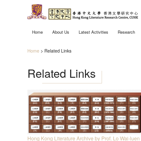
Skip to main content
Home
About Us
Latest Activities
Research
Missions
Home
>
Related Links
People
You are here
Related Links
Hong Kong Literature Archive by Prof. Lo Wai-luen