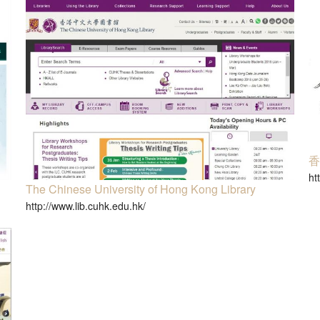
文學大渡海──文學讀寫工作坊2016/17
銀河發現號──香港文學夏令營2017
文學大渡海──文學讀寫工作坊2015/16
森林・小屋・兔子洞──香港文學夏令營2016
ht
The Chinese University of Hong Kong Library
http://www.lib.cuhk.edu.hk/