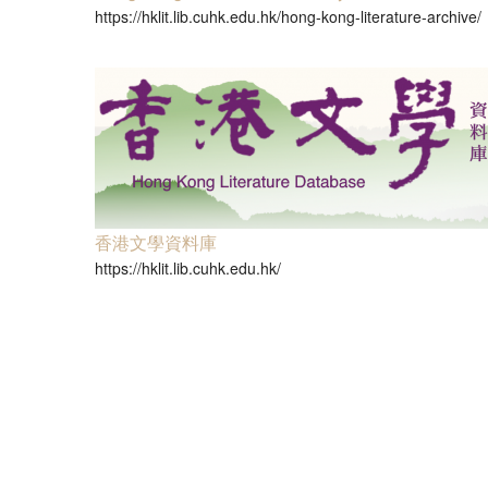
https://hklit.lib.cuhk.edu.hk/hong-kong-literature-archive/
香港文學資料庫
https://hklit.lib.cuhk.edu.hk/