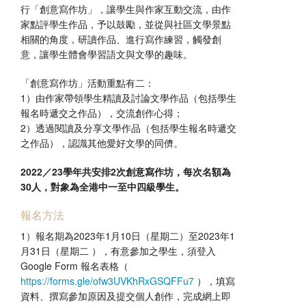
行「創意寫作坊」，讓學生與作家互動交流，由作
家點評學生作品，予以鼓勵，並從與社區文學景點
相關的角度，研讀作品、進行寫作練習，觸發創
意，讓學生體會學習語文與文學的趣味。
「創意寫作坊」活動重點有二：
1）由作家帶領學生精讀及討論文學作品（包括學生
報名時遞交之作品），交流創作心得；
2）透過閱讀及分享文學作品（包括學生報名時遞交
之作品），認識其他愛好文學的同儕。
2022／23學年共安排2次創意寫作坊，每次名額為
30人，對象為全港中一至中四級學生。
報名方法
1）報名期為2023年1月10日（星期二）至2023年1
月31日（星期二 ），有意參加之學生，須登入
Google Form 報名表格（
https://forms.gle/ofw3UVKhRxGSQFFu7
），填寫
資料、撰寫參加原因及提交個人創作，完成網上即