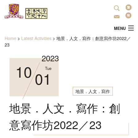
Skip to main content
Lan
MENU
Home
>
Latest Activities
>
地景．人文．寫作：創意寫作坊2022／
You are here
Home
23
2023
About Us
10
Tue
01
Latest Activities
地景．人文．寫作
Research
地景．人文．寫作：創
Literature Promotion
意寫作坊2022／23
Publications