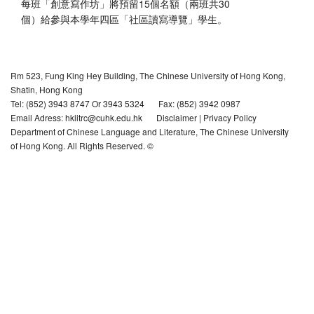
每班「創意寫作坊」將預留15個名額（兩班共30
個）給參與本學年四區「社區讀寫導覽」學生。
Rm 523, Fung King Hey Building, The Chinese University of Hong Kong,
Shatin, Hong Kong
Tel: (852) 3943 8747 Or 3943 5324
Fax: (852) 3942 0987
Email Adress: hklitrc@cuhk.edu.hk
Disclaimer
|
Privacy Policy
Department of Chinese Language and Literature, The Chinese University
of Hong Kong. All Rights Reserved. ©