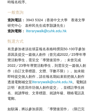
時報名程序。
一般查詢
查詢電話：
3943 5324（香港中文大學 香港文學
研究中心 袁梓民先生或李顥謙先生）
查詢電郵：
literarywalk@cuhk.edu.hk
甄選方式
有意參加者須在填妥報名表格時撰寫50-100字參加
原因及提交一篇個人創作（曾完成2022／23學年導
覽活動學生，需呈交「導覽後習作」；未曾完成
2022／23學年導覽活動學生，則需呈交一篇個人創
作（自訂文章標題、文體、字數不限））。如未能
即時提交個人創作，請在報名期結束前把個人創作
透過電郵補交至
literarywalk@cuhk.edu.hk
。電郵請
註明「創意寫作坊個人創作提交」，並標註學生姓
名、就讀學校、文章標題、就讀年級、聯絡電話及
電郵。
如額滿，將以參加原因、「導覽後習作」（限已完