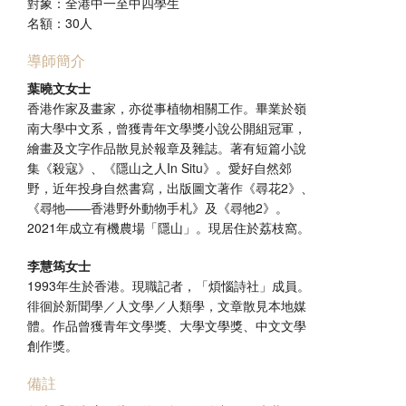
對象：全港中一至中四學生
名額：30人
導師簡介
葉曉文女士
香港作家及畫家，亦從事植物相關工作。畢業於嶺
南大學中文系，曾獲青年文學獎小說公開組冠軍，
繪畫及文字作品散見於報章及雜誌。著有短篇小說
集《殺寇》、《隱山之人In Situ》。愛好自然郊
野，近年投身自然書寫，出版圖文著作《尋花2》、
《尋牠——香港野外動物手札》及《尋牠2》。
2021年成立有機農場「隱山」。現居住於荔枝窩。
李慧筠女士
1993年生於香港。現職記者，「煩惱詩社」成員。
徘徊於新聞學／人文學／人類學，文章散見本地媒
體。作品曾獲青年文學獎、大學文學獎、中文文學
創作獎。
備註