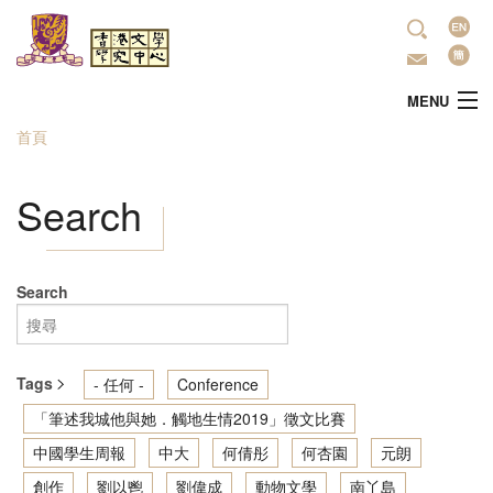
移至主內容
語
言
MENU
首頁
您在這裡
主頁
Search
中心簡介
最新活動
Search
學術研究
Tags
- 任何 -
Conference
文學推廣
「筆述我城他與她．觸地生情2019」徵文比賽
中國學生周報
中大
何倩彤
何杏園
元朗
出版
創作
劉以鬯
劉偉成
動物文學
南丫島