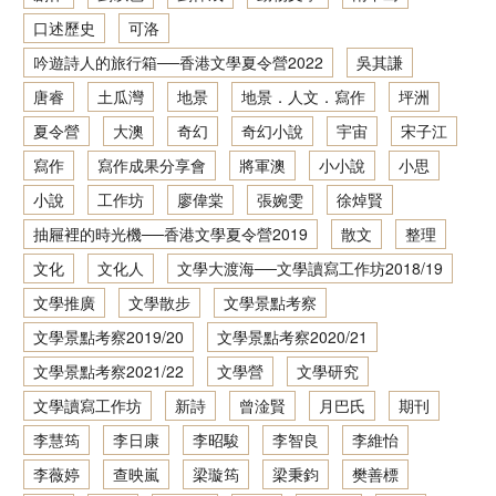
口述歷史
可洛
香港文學資料庫
吟遊詩人的旅行箱──香港文學夏令營2022
吳其謙
相關連結
唐睿
土瓜灣
地景
地景．人文．寫作
坪洲
夏令營
大澳
奇幻
奇幻小說
宇宙
宋子江
寫作
寫作成果分享會
將軍澳
小小說
小思
小說
工作坊
廖偉棠
張婉雯
徐焯賢
抽屜裡的時光機──香港文學夏令營2019
散文
整理
文化
文化人
文學大渡海──文學讀寫工作坊2018/19
文學推廣
文學散步
文學景點考察
文學景點考察2019/20
文學景點考察2020/21
文學景點考察2021/22
文學營
文學研究
文學讀寫工作坊
新詩
曾淦賢
月巴氏
期刊
李慧筠
李日康
李昭駿
李智良
李維怡
李薇婷
查映嵐
梁璇筠
梁秉鈞
樊善標