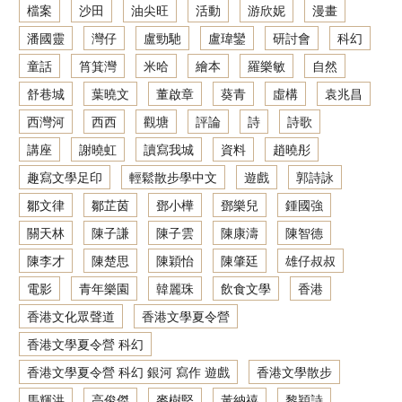
檔案
沙田
油尖旺
活動
游欣妮
漫畫
潘國靈
灣仔
盧勁馳
盧瑋鑾
研討會
科幻
童話
筲箕灣
米哈
繪本
羅樂敏
自然
舒巷城
葉曉文
董啟章
葵青
虛構
袁兆昌
西灣河
西西
觀塘
評論
詩
詩歌
講座
謝曉虹
讀寫我城
資料
趙曉彤
趣寫文學足印
輕鬆散步學中文
遊戲
郭詩詠
鄒文律
鄒芷茵
鄧小樺
鄧樂兒
鍾國強
關天林
陳子謙
陳子雲
陳康濤
陳智德
陳李才
陳楚思
陳穎怡
陳肇廷
雄仔叔叔
電影
青年樂園
韓麗珠
飲食文學
香港
香港文化眾聲道
香港文學夏令營
香港文學夏令營 科幻
香港文學夏令營 科幻 銀河 寫作 遊戲
香港文學散步
馬輝洪
高俊傑
麥樹堅
黃納禧
黎穎詩