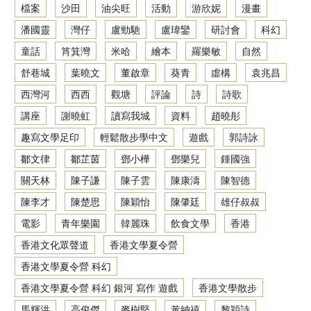
檔案
沙田
油尖旺
活動
游欣妮
漫畫
潘國靈
灣仔
盧勁馳
盧瑋鑾
研討會
科幻
童話
筲箕灣
米哈
繪本
羅樂敏
自然
舒巷城
葉曉文
董啟章
葵青
虛構
袁兆昌
西灣河
西西
觀塘
評論
詩
詩歌
講座
謝曉虹
讀寫我城
資料
趙曉彤
趣寫文學足印
輕鬆散步學中文
遊戲
郭詩詠
鄒文律
鄒芷茵
鄧小樺
鄧樂兒
鍾國強
關天林
陳子謙
陳子雲
陳康濤
陳智德
陳李才
陳楚思
陳穎怡
陳肇廷
雄仔叔叔
電影
青年樂園
韓麗珠
飲食文學
香港
香港文化眾聲道
香港文學夏令營
香港文學夏令營 科幻
香港文學夏令營 科幻 銀河 寫作 遊戲
香港文學散步
馬輝洪
高俊傑
麥樹堅
黃納禧
黎穎詩