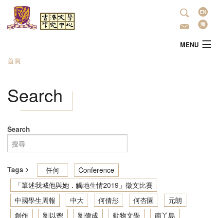
移至主內容
語
言
MENU
首頁
您在這裡
主頁
Search
中心簡介
最新活動
Search
學術研究
Tags
- 任何 -
Conference
文學推廣
「筆述我城他與她．觸地生情2019」徵文比賽
中國學生周報
中大
何倩彤
何杏園
元朗
出版
創作
劉以鬯
劉偉成
動物文學
南丫島