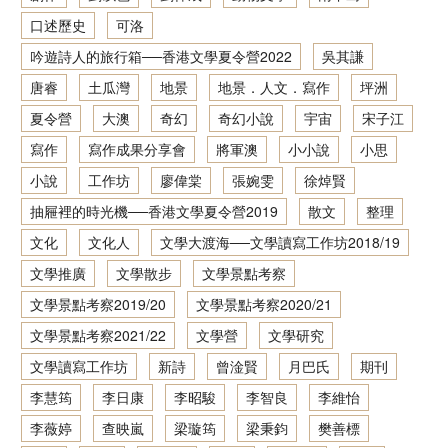
口述歷史
可洛
香港文學資料庫
吟遊詩人的旅行箱──香港文學夏令營2022
吳其謙
相關連結
唐睿
土瓜灣
地景
地景．人文．寫作
坪洲
夏令營
大澳
奇幻
奇幻小說
宇宙
宋子江
寫作
寫作成果分享會
將軍澳
小小說
小思
小說
工作坊
廖偉棠
張婉雯
徐焯賢
抽屜裡的時光機──香港文學夏令營2019
散文
整理
文化
文化人
文學大渡海──文學讀寫工作坊2018/19
文學推廣
文學散步
文學景點考察
文學景點考察2019/20
文學景點考察2020/21
文學景點考察2021/22
文學營
文學研究
文學讀寫工作坊
新詩
曾淦賢
月巴氏
期刊
李慧筠
李日康
李昭駿
李智良
李維怡
李薇婷
查映嵐
梁璇筠
梁秉鈞
樊善標