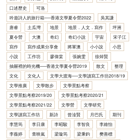
口述歷史
可洛
香港文學資料庫
吟遊詩人的旅行箱──香港文學夏令營2022
吳其謙
相关连结
唐睿
土瓜灣
地景
地景．人文．寫作
坪洲
夏令營
大澳
奇幻
奇幻小說
宇宙
宋子江
寫作
寫作成果分享會
將軍澳
小小說
小思
小說
工作坊
廖偉棠
張婉雯
徐焯賢
抽屜裡的時光機──香港文學夏令營2019
散文
整理
文化
文化人
文學大渡海──文學讀寫工作坊2018/19
文學推廣
文學散步
文學景點考察
文學景點考察2019/20
文學景點考察2020/21
文學景點考察2021/22
文學營
文學研究
文學讀寫工作坊
新詩
曾淦賢
月巴氏
期刊
李慧筠
李日康
李昭駿
李智良
李維怡
李薇婷
查映嵐
梁璇筠
梁秉鈞
樊善標