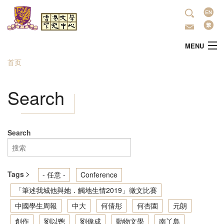
跳转到主要内容
语
言
MENU
首页
当前位置
主頁
Search
中心简介
最新活动
Search
學術研究
Tags
- 任意 -
Conference
文学推广
「筆述我城他與她．觸地生情2019」徵文比賽
中國學生周報
中大
何倩彤
何杏園
元朗
出版
創作
劉以鬯
劉偉成
動物文學
南丫島