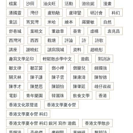
檔案
沙田
油尖旺
活動
游欣妮
漫畫
潘國靈
灣仔
盧勁馳
盧瑋鑾
研討會
科幻
童話
筲箕灣
米哈
繪本
羅樂敏
自然
舒巷城
葉曉文
董啟章
葵青
虛構
袁兆昌
西灣河
西西
觀塘
評論
詩
詩歌
講座
謝曉虹
讀寫我城
資料
趙曉彤
趣寫文學足印
輕鬆散步學中文
遊戲
郭詩詠
鄒文律
鄒芷茵
鄧小樺
鄧樂兒
鍾國強
關天林
陳子謙
陳子雲
陳康濤
陳智德
陳李才
陳楚思
陳穎怡
陳肇廷
雄仔叔叔
電影
青年樂園
韓麗珠
飲食文學
香港
香港文化眾聲道
香港文學夏令營
香港文學夏令營 科幻
香港文學夏令營 科幻 銀河 寫作 遊戲
香港文學散步
馬輝洪
高俊傑
麥樹堅
黃納禧
黎穎詩